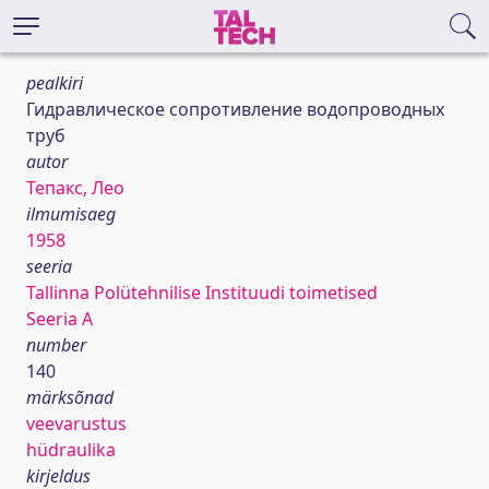
pealkiri
Гидравлическое сопротивление водопроводных
труб
autor
Тепакс, Лео
ilmumisaeg
1958
seeria
Tallinna Polütehnilise Instituudi toimetised
Seeria A
number
140
märksõnad
veevarustus
hüdraulika
kirjeldus