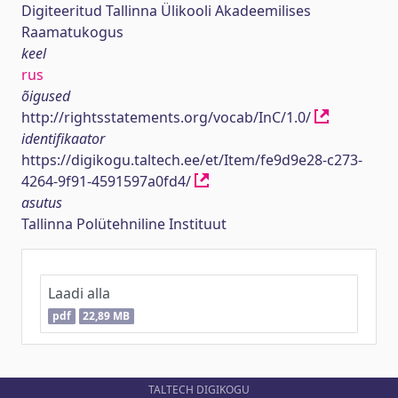
Digiteeritud Tallinna Ülikooli Akadeemilises
Raamatukogus
keel
rus
õigused
http://rightsstatements.org/vocab/InC/1.0/
identifikaator
https://digikogu.taltech.ee/et/Item/fe9d9e28-c273-
4264-9f91-4591597a0fd4/
asutus
Tallinna Polütehniline Instituut
Laadi alla
pdf
22,89 MB
TALTECH DIGIKOGU