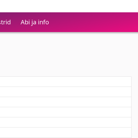
trid
Abi ja info