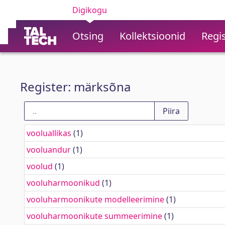
Digikogu
Otsing
Kollektsioonid
Regis
Register: märksõna
vooluallikas
(1)
vooluandur
(1)
voolud
(1)
vooluharmoonikud
(1)
vooluharmoonikute modelleerimine
(1)
vooluharmoonikute summeerimine
(1)