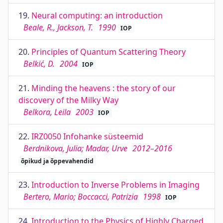
19.
Neural computing: an introduction
Beale, R., Jackson, T.
1990
IOP
20.
Principles of Quantum Scattering Theory
Belkić, D.
2004
IOP
21.
Minding the heavens : the story of our
discovery of the Milky Way
Belkora, Leila
2003
IOP
22.
IRZ0050 Infohanke süsteemid
Berdnikova, Julia; Madar, Urve
2012–2016
õpikud ja õppevahendid
23.
Introduction to Inverse Problems in Imaging
Bertero, Mario; Boccacci, Patrizia
1998
IOP
24.
Introduction to the Physics of Highly Charged