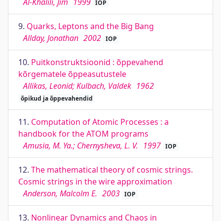
Al-Khalili, Jim
1999
IOP
9.
Quarks, Leptons and the Big Bang
Allday, Jonathan
2002
IOP
10.
Puitkonstruktsioonid : õppevahend
kõrgematele õppeasutustele
Allikas, Leonid; Kulbach, Valdek
1962
õpikud ja õppevahendid
11.
Computation of Atomic Processes : a
handbook for the ATOM programs
Amusia, M. Ya.; Chernysheva, L. V.
1997
IOP
12.
The mathematical theory of cosmic strings.
Cosmic strings in the wire approximation
Anderson, Malcolm E.
2003
IOP
13.
Nonlinear Dynamics and Chaos in