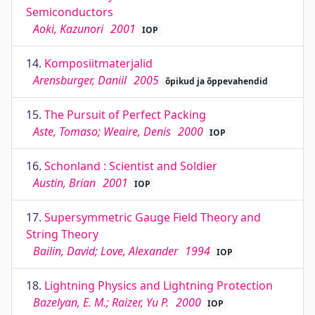
Semiconductors
Aoki, Kazunori
2001
IOP
14.
Komposiitmaterjalid
Arensburger, Daniil
2005
õpikud ja õppevahendid
15.
The Pursuit of Perfect Packing
Aste, Tomaso; Weaire, Denis
2000
IOP
16.
Schonland : Scientist and Soldier
Austin, Brian
2001
IOP
17.
Supersymmetric Gauge Field Theory and
String Theory
Bailin, David; Love, Alexander
1994
IOP
18.
Lightning Physics and Lightning Protection
Bazelyan, E. M.; Raizer, Yu P.
2000
IOP