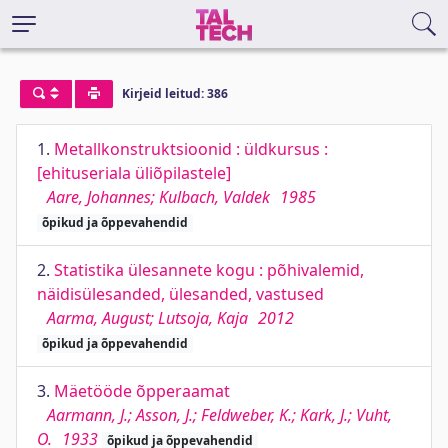
Kirjeid leitud: 386
1.
Metallkonstruktsioonid : üldkursus :
[ehituseriala üliõpilastele]
Aare, Johannes; Kulbach, Valdek
1985
õpikud ja õppevahendid
2.
Statistika ülesannete kogu : põhivalemid,
näidisülesanded, ülesanded, vastused
Aarma, August; Lutsoja, Kaja
2012
õpikud ja õppevahendid
3.
Mäetööde õpperaamat
Aarmann, J.; Asson, J.; Feldweber, K.; Kark, J.; Vuht,
O.
1933
õpikud ja õppevahendid