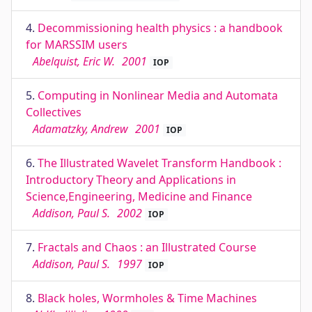
4.
Decommissioning health physics : a handbook
for MARSSIM users
Abelquist, Eric W.
2001
IOP
5.
Computing in Nonlinear Media and Automata
Collectives
Adamatzky, Andrew
2001
IOP
6.
The Illustrated Wavelet Transform Handbook :
Introductory Theory and Applications in
Science,Engineering, Medicine and Finance
Addison, Paul S.
2002
IOP
7.
Fractals and Chaos : an Illustrated Course
Addison, Paul S.
1997
IOP
8.
Black holes, Wormholes & Time Machines