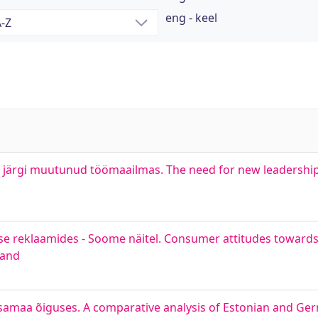
eng - keel
e järgi muutunud töömaailmas. The need for new leadership
se reklaamides - Soome näitel. Consumer attitudes towards 
land
ksamaa õiguses. A comparative analysis of Estonian and Ger