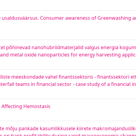
e usaldusväärsus. Consumer awareness of Greenwashing and 
tel põhinevad nanohübriidmaterjalid valgus energia kogu
nd metal oxide nanoparticles for energy harvesting applic
oniliste meeskondade vahel finantssektoris - finantssektori 
rfall teams in financial sector - case study of a financial in
 Affecting Hemostasis
rite mõju pankade kasumlikkusele kiirete makromajanduslik
s on bank profitability during rapid macroeconomic chang