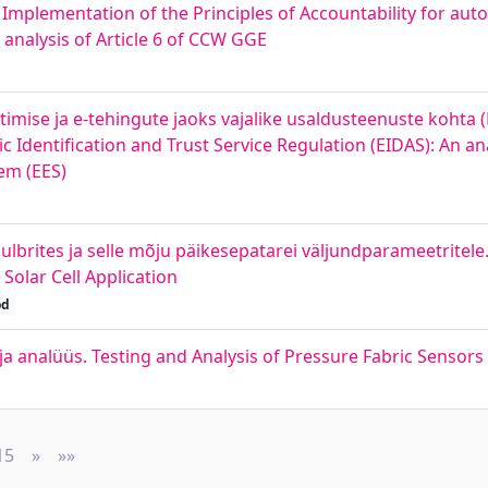
e Implementation of the Principles of Accountability for 
analysis of Article 6 of CCW GGE
ise ja e-tehingute jaoks vajalike usaldusteenuste kohta (
c Identification and Trust Service Regulation (EIDAS): An ana
em (EES)
ites ja selle mõju päikesepatarei väljundparameetritele..
olar Cell Application
öd
ja analüüs. Testing and Analysis of Pressure Fabric Senso
15
»
Next
»»
Last