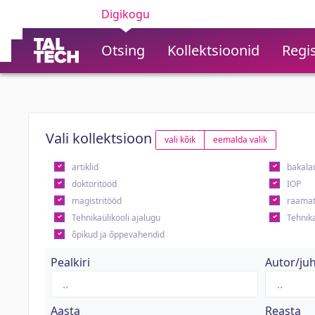
Digikogu
Otsing
Kollektsioonid
Regis
Vali kollektsioon
vali kõik
eemalda valik
artiklid
bakala
doktoritööd
IOP
magistritööd
raamat
Tehnikaülikooli ajalugu
Tehnika
õpikud ja õppevahendid
Pealkiri
Autor/ju
Aasta
Reasta