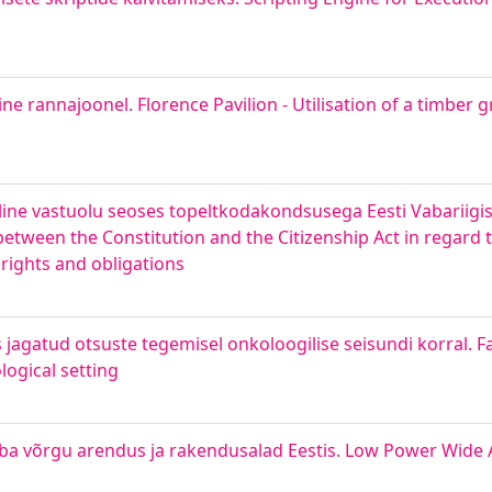
e rannajoonel. Florence Pavilion - Utilisation of a timber g
e vastuolu seoses topeltkodakondsusega Eesti Vabariigis 
etween the Constitution and the Citizenship Act in regard t
s rights and obligations
jagatud otsuste tegemisel onkoloogilise seisundi korral. F
logical setting
aba võrgu arendus ja rakendusalad Eestis. Low Power Wide