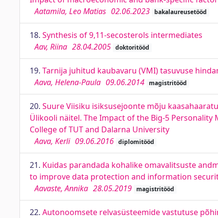
Aatamila, Leo Matias
02.06.2023
bakalaureusetööd
18.
Synthesis of 9,11-secosterols intermediates
Aav, Riina
28.04.2005
doktoritööd
19.
Tarnija juhitud kaubavaru (VMI) tasuvuse hinda
Aava, Helena-Paula
09.06.2014
magistritööd
20.
Suure Viisiku isiksusejoonte mõju kaasahaaratu
Ülikooli näitel. The Impact of the Big-5 Personalit
College of TUT and Dalarna University
Aava, Kerli
09.06.2016
diplomitööd
21.
Kuidas parandada kohalike omavalitsuste andme
to improve data protection and information securi
Aavaste, Annika
28.05.2019
magistritööd
22.
Autonoomsete relvasüsteemide vastutuse põhi