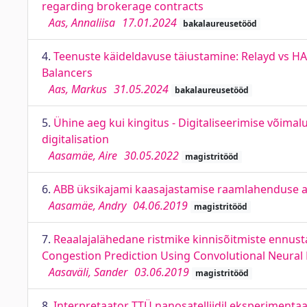
regarding brokerage contracts
Aas, Annaliisa
17.01.2024
bakalaureusetööd
4.
Teenuste käideldavuse täiustamine: Relayd vs HA
Balancers
Aas, Markus
31.05.2024
bakalaureusetööd
5.
Ühine aeg kui kingitus - Digitaliseerimise võima
digitalisation
Aasamäe, Aire
30.05.2022
magistritööd
6.
ABB üksikajami kaasajastamise raamlahenduse ar
Aasamäe, Andry
04.06.2019
magistritööd
7.
Reaalajalähedane ristmike kinnisõitmiste ennust
Congestion Prediction Using Convolutional Neural
Aasaväli, Sander
03.06.2019
magistritööd
8.
Interpretaator TTÜ nanosatelliidil eksperimentaa