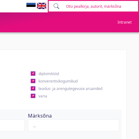
Intranet
diplomitööd
konverentsikogumikud
teadus- ja arengutegevuse aruanded
varia
Märksõna