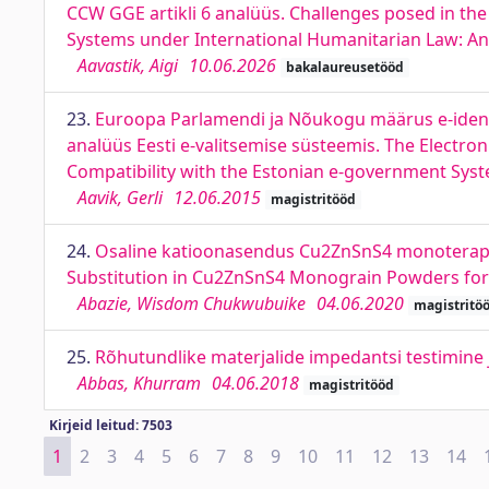
CCW GGE artikli 6 analüüs. Challenges posed in th
Systems under International Humanitarian Law: An 
Aavastik, Aigi
10.06.2026
bakalaureusetööd
23.
Euroopa Parlamendi ja Nõukogu määrus e-identim
analüüs Eesti e-valitsemise süsteemis. The Electroni
Compatibility with the Estonian e-government Syst
Aavik, Gerli
12.06.2015
magistritööd
24.
Osaline katioonasendus Cu2ZnSnS4 monoterapulbr
Substitution in Cu2ZnSnS4 Monograin Powders for S
Abazie, Wisdom Chukwubuike
04.06.2020
magistritö
25.
Rõhutundlike materjalide impedantsi testimine 
Abbas, Khurram
04.06.2018
magistritööd
Kirjeid leitud: 7503
1
2
3
4
5
6
7
8
9
10
11
12
13
14