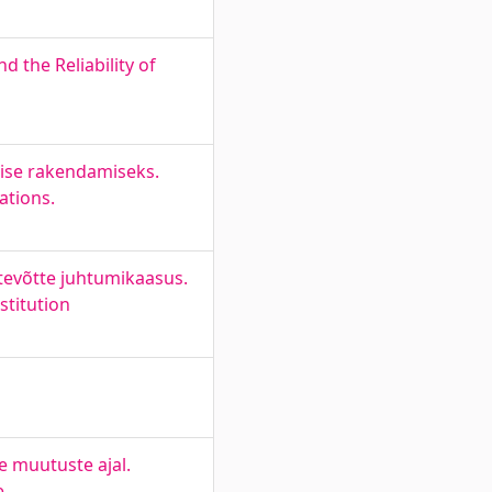
the Reliability of
mise rakendamiseks.
ations.
ettevõtte juhtumikaasus.
stitution
e muutuste ajal.
e