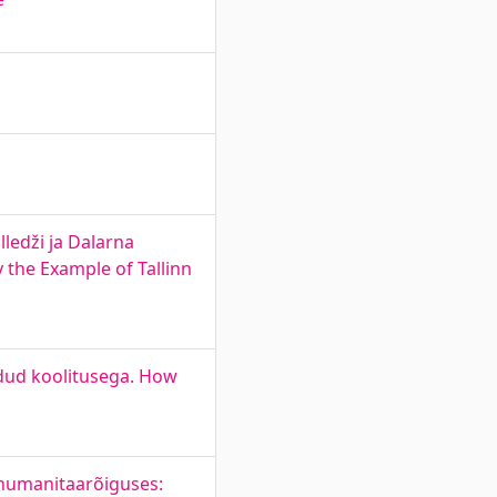
ledži ja Dalarna
 the Example of Tallinn
odud koolitusega. How
humanitaarõiguses: