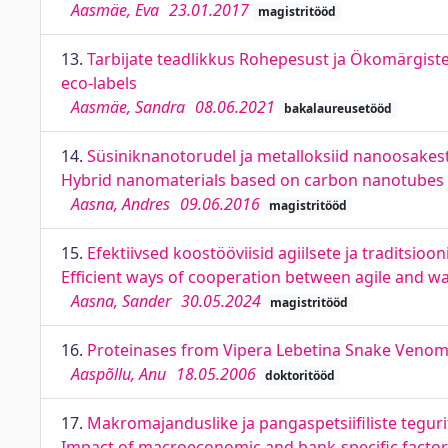
Aasmäe, Eva
23.01.2017
magistritööd
13.
Tarbijate teadlikkus Rohepesust ja Ökomärgist
eco-labels
Aasmäe, Sandra
08.06.2021
bakalaureusetööd
14.
Süsiniknanotorudel ja metalloksiid nanoosakes
Hybrid nanomaterials based on carbon nanotubes a
Aasna, Andres
09.06.2016
magistritööd
15.
Efektiivsed koostööviisid agiilsete ja traditsio
Efficient ways of cooperation between agile and wate
Aasna, Sander
30.05.2024
magistritööd
16.
Proteinases from Vipera Lebetina Snake Venom
Aaspõllu, Anu
18.05.2006
doktoritööd
17.
Makromajanduslike ja pangaspetsiifiliste tegu
Impact of macroeconomic and bank-specific factor