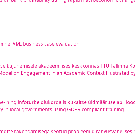
mine. VMI business case evaluation
se kujunemisele akadeemilises keskkonnas TTÜ Tallinna Kol
y Model on Engagement in an Academic Context Illustrated by
- ning infoturbe olukorda isikukaitse üldmääruse abil lo
ty in local governments using GDPR compliant training
mõtte rakendamisega seotud probleemid rahvusvahelises 