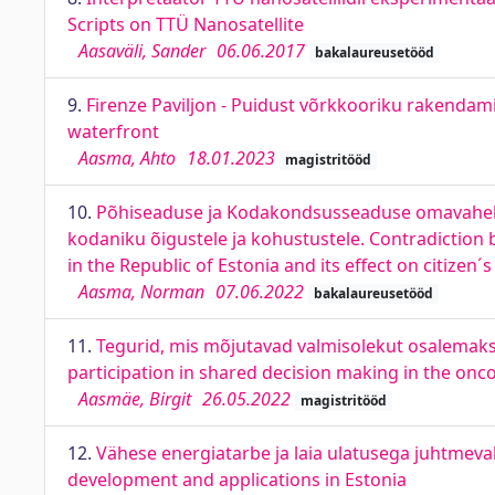
Scripts on TTÜ Nanosatellite
Aasaväli, Sander
06.06.2017
bakalaureusetööd
9.
Firenze Paviljon - Puidust võrkkooriku rakendamin
waterfront
Aasma, Ahto
18.01.2023
magistritööd
10.
Põhiseaduse ja Kodakondsusseaduse omavahelin
kodaniku õigustele ja kohustustele. Contradiction b
in the Republic of Estonia and its effect on citizen´
Aasma, Norman
07.06.2022
bakalaureusetööd
11.
Tegurid, mis mõjutavad valmisolekut osalemaks 
participation in shared decision making in the onco
Aasmäe, Birgit
26.05.2022
magistritööd
12.
Vähese energiatarbe ja laia ulatusega juhtmev
development and applications in Estonia