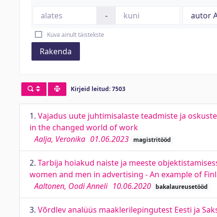
-
Kuva ainult täistekste
Rakenda
Kirjeid leitud: 7503
1.
Vajadus uute juhtimisalaste teadmiste ja oskust
in the changed world of work
Aalja, Veronika
01.06.2023
magistritööd
2.
Tarbija hoiakud naiste ja meeste objektistamises
women and men in advertising - An example of Fin
Aaltonen, Oodi Anneli
10.06.2020
bakalaureusetööd
3.
Võrdlev analüüs maaklerilepingutest Eesti ja Sa