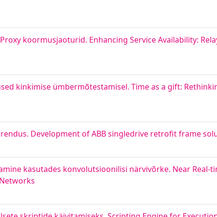
Proxy koormusjaoturid. Enhancing Service Availability: Rel
lused kinkimise ümbermõtestamisel. Time as a gift: Rethinki
endus. Development of ABB singledrive retrofit frame sol
amine kasutades konvolutsioonilisi närvivõrke. Near Real-t
 Networks
lsete skriptide käivitamiseks. Scripting Engine for Executio