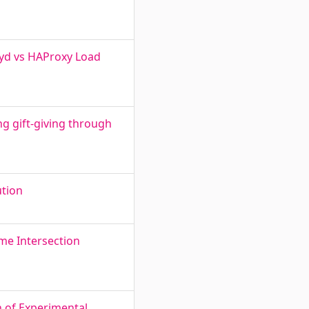
ayd vs HAProxy Load
ng gift-giving through
ution
ime Intersection
n of Experimental