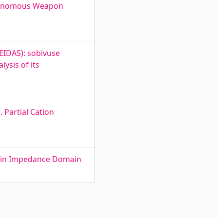
autonomous Weapon
EIDAS): sobivuse
lysis of its
 Partial Cation
rs in Impedance Domain