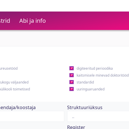
trid
Abi ja info
ureusetööd
digiteeritud perioodika
kaitsmisele minevad doktoritööd
ukogu väljaanded
standardid
ülikooli toimetised
uuringuaruanded
hendaja/koostaja
Struktuuriüksus
Register