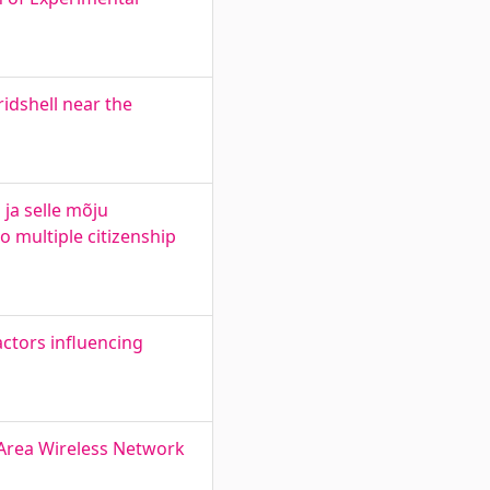
ridshell near the
ja selle mõju
o multiple citizenship
actors influencing
 Area Wireless Network