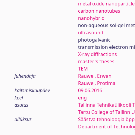
metal oxide nanoparticle
carbon nanotubes
nanohybrid
non-aqueous sol-gel me
ultrasound
photogalvanic
transmission electron m
X-ray diffractions
master's theses
TEM
juhendaja
Rauwel, Erwan
Rauwel, Protima
kaitsmiskuupäev
09.06.2016
keel
eng
asutus
Tallinna Tehnikaülikooli 
Tartu College of Tallinn 
allüksus
Säästva tehnoloogia õpp
Department of Technolo