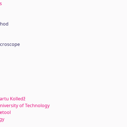
s
thod
icroscope
Tartu Kolledž
University of Technology
etool
gy