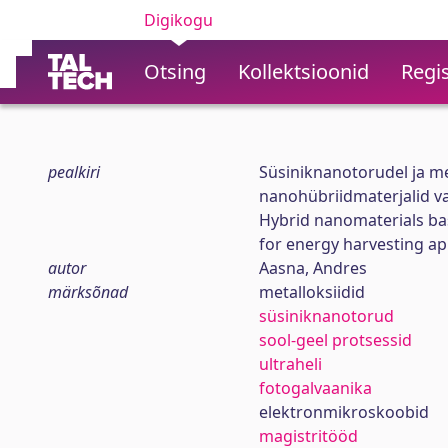
Digikogu
Otsing
Kollektsioonid
Regis
pealkiri
Süsiniknanotorudel ja m
nanohübriidmaterjalid v
Hybrid nanomaterials ba
for energy harvesting app
autor
Aasna, Andres
märksõnad
metalloksiidid
süsiniknanotorud
sool-geel protsessid
ultraheli
fotogalvaanika
elektronmikroskoobid
magistritööd