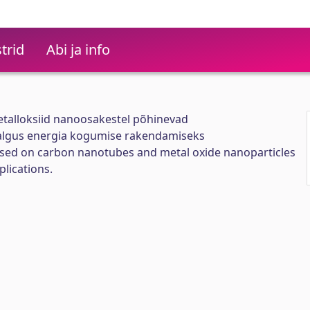
trid
Abi ja info
etalloksiid nanoosakestel põhinevad
algus energia kogumise rakendamiseks
sed on carbon nanotubes and metal oxide nanoparticles
lications.