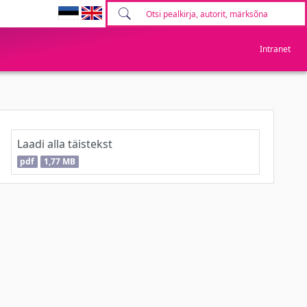
Intranet
Laadi alla täistekst
pdf
1,77 MB