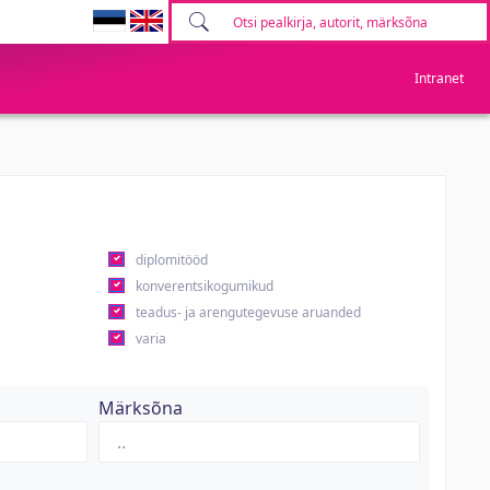
Intranet
diplomitööd
konverentsikogumikud
teadus- ja arengutegevuse aruanded
varia
Märksõna