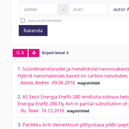
-
Kuva ainult täistekste
Rakenda
Kirjeid leitud: 5
1.
Süsiniknanotorudel ja metalloksiid nanoosakest
Hybrid nanomaterials based on carbon nanotubes a
Aasna, Andres
09.06.2016
magistritööd
2.
AS Eesti Energia Enefit-280 lendtuha sobivus beto
Energia Enefit-280 Fly Ash in partial substitution o
Ilu, Taavi
16.12.2016
magistritööd
3.
Pärilikku briti dementsust põhjustava pABri pept