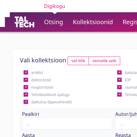
Digikogu
Otsing
Kollektsioonid
Regis
Vali kollektsioon
vali kõik
eemalda valik
artiklid
bakala
doktoritööd
IOP
magistritööd
raamat
Tehnikaülikooli ajalugu
Tehnika
õpikud ja õppevahendid
Pealkiri
Autor/ju
Aasta
Reasta