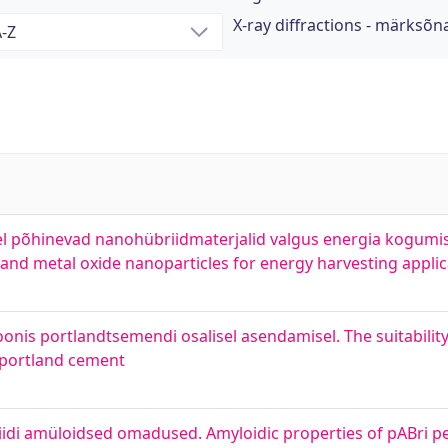
X-ray diffractions - märksõn
el põhinevad nanohübriidmaterjalid valgus energia kogumi
nd metal oxide nanoparticles for energy harvesting applic
onis portlandtsemendi osalisel asendamisel. The suitability
f portland cement
iidi amüloidsed omadused. Amyloidic properties of pABri pe