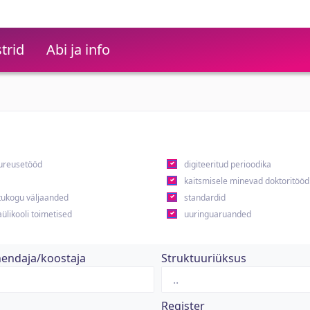
trid
Abi ja info
ureusetööd
digiteeritud perioodika
kaitsmisele minevad doktoritööd
ukogu väljaanded
standardid
ülikooli toimetised
uuringuaruanded
hendaja/koostaja
Struktuuriüksus
Register