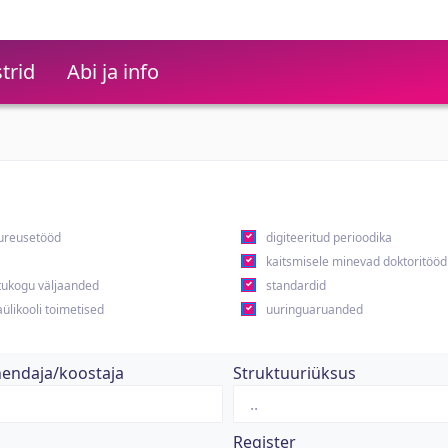
trid
Abi ja info
ureusetööd
digiteeritud perioodika
kaitsmisele minevad doktoritööd
ukogu väljaanded
standardid
ülikooli toimetised
uuringuaruanded
hendaja/koostaja
Struktuuriüksus
Register