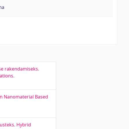
na
se rakendamiseks.
ations.
on Nanomaterial Based
usteks. Hybrid