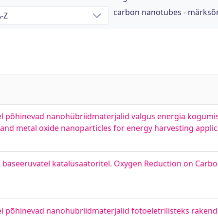
carbon nanotubes - märksõ
el põhinevad nanohübriidmaterjalid valgus energia kogumi
nd metal oxide nanoparticles for energy harvesting applic
 baseeruvatel katalüsaatoritel. Oxygen Reduction on Carb
l põhinevad nanohübriidmaterjalid fotoeletrilisteks rakend