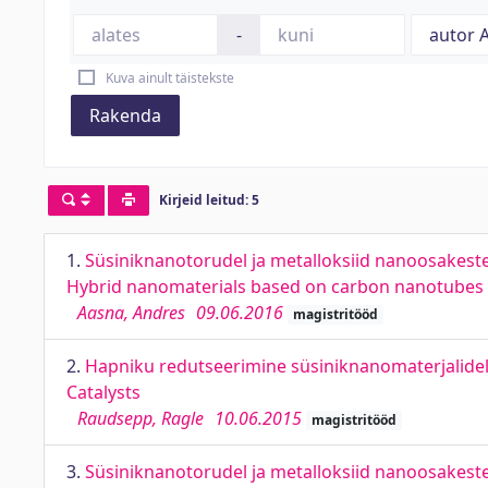
-
Kuva ainult täistekste
Rakenda
Kirjeid leitud: 5
1.
Süsiniknanotorudel ja metalloksiid nanoosakest
Hybrid nanomaterials based on carbon nanotubes a
Aasna, Andres
09.06.2016
magistritööd
2.
Hapniku redutseerimine süsiniknanomaterjalidel
Catalysts
Raudsepp, Ragle
10.06.2015
magistritööd
3.
Süsiniknanotorudel ja metalloksiid nanoosakeste