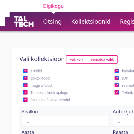
Digikogu
Otsing
Kollektsioonid
Regis
Vali kollektsioon
vali kõik
eemalda valik
artiklid
bakala
doktoritööd
IOP
magistritööd
raamat
Tehnikaülikooli ajalugu
Tehnika
õpikud ja õppevahendid
Pealkiri
Autor/ju
Aasta
Reasta