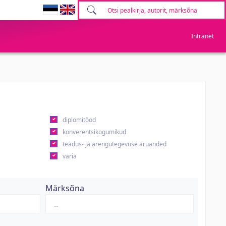
Intranet
diplomitööd
konverentsikogumikud
teadus- ja arengutegevuse aruanded
varia
Märksõna