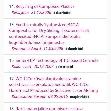
14.
Recycling of Composite Plastics
Kers, Jaan
21.12.2006
doktoritööd
15.
Exothermically Synthesized B4C-Al
Composites for Dry Sliding. Eksotermiliselt
sünteesitud B4C-Al komposiidid tööks
liugehõõrdumise tingimustes
Kimmari, Eduard
11.09.2008
doktoritööd
16.
Sinter/HIP Technology of TiC-based Cermets
Kollo, Lauri
20.12.2007
doktoritööd
17.
WC-12Co kõvasulami valmistamine
selektiivsel lasersulatusmeetodil. WC-12Co
Hardmetal Produced by Selective Laser Melting
Komissarov, Kaspar
08.06.2016
magistritööd
18.
Rakis materjalide uurimiseks ristuva