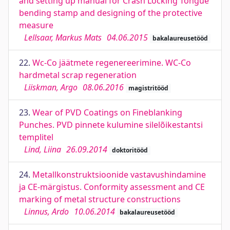
and setting up manual for Crash Locking Tongue
bending stamp and designing of the protective
measure
Lellsaar, Markus Mats
04.06.2015
bakalaureusetööd
22.
Wc-Co jäätmete regenereerimine. WC-Co
hardmetal scrap regeneration
Liiskman, Argo
08.06.2016
magistritööd
23.
Wear of PVD Coatings on Fineblanking
Punches. PVD pinnete kulumine silelõikestantsi
templitel
Lind, Liina
26.09.2014
doktoritööd
24.
Metallkonstruktsioonide vastavushindamine
ja CE-märgistus. Conformity assessment and CE
marking of metal structure constructions
Linnus, Ardo
10.06.2014
bakalaureusetööd