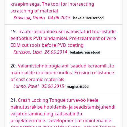
kraapimisega. The tool for intersecting
scratching of material
Kravtsuk, Dmitri
04.06.2015
bakalaureusetööd
19.
Traaterosioonlõikusel valmistatud tööriistade
eeltöötlus PVD pindamisel. Pre-treatment of wire
EDM cut tools before PVD coating
Kurissoo, Liisa
26.05.2014
bakalaureusetööd
20.
Valamistehnoloogia abil saadud keraamiliste
materjalide erosioonikindlus. Erosion resistance
of cast ceramic materials
Lahno, Pavel
05.06.2015
magistritööd
21.
Crash Locking Tongue turvavöö keele
painutusrakise hooldamis- ja seadistamisjuhendi
väljatöötamine ning kaitseabinõu
projekteerimine. Development of maintenance