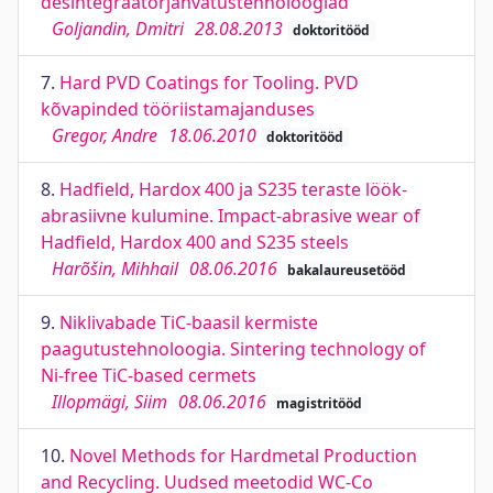
desintegraatorjahvatustehnoloogiad
Goljandin, Dmitri
28.08.2013
doktoritööd
7.
Hard PVD Coatings for Tooling. PVD
kõvapinded tööriistamajanduses
Gregor, Andre
18.06.2010
doktoritööd
8.
Hadfield, Hardox 400 ja S235 teraste löök-
abrasiivne kulumine. Impact-abrasive wear of
Hadfield, Hardox 400 and S235 steels
Harõšin, Mihhail
08.06.2016
bakalaureusetööd
9.
Niklivabade TiC-baasil kermiste
paagutustehnoloogia. Sintering technology of
Ni-free TiC-based cermets
Illopmägi, Siim
08.06.2016
magistritööd
10.
Novel Methods for Hardmetal Production
and Recycling. Uudsed meetodid WC-Co