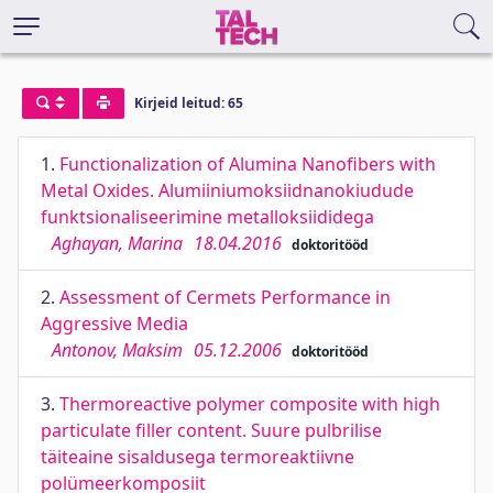
Kirjeid leitud: 65
1.
Functionalization of Alumina Nanofibers with
Metal Oxides. Alumiiniumoksiidnanokiudude
funktsionaliseerimine metalloksiididega
Aghayan, Marina
18.04.2016
doktoritööd
2.
Assessment of Cermets Performance in
Aggressive Media
Antonov, Maksim
05.12.2006
doktoritööd
3.
Thermoreactive polymer composite with high
particulate filler content. Suure pulbrilise
täiteaine sisaldusega termoreaktiivne
polümeerkomposiit