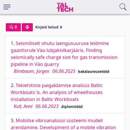
Kirjeid leitud: 8
1.
Seismiliselt ohutu laengusuuruse leidmine
gaasitorule Väo lubjakivikarjääris. Finding
seismically safe charge size for gas transmission
pipeline in Väo quarry
Birnbaum, Jürgen
06.06.2025
bakalaureusetööd
2.
Tekiehitiste paigaldamise analüüs Baltic
Workboats`is. An analysis of wheelhouses
installation in Baltic Workboats
Kull, Anni
06.06.2023
diplomitööd
3.
Mobiilse vibroanalüüsi süsteemi mudeli
arendamine. Development of a mobile vibration