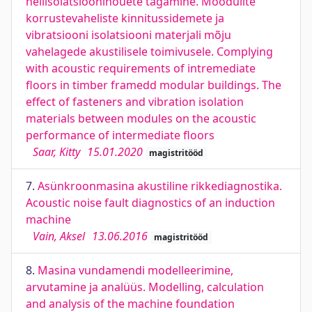
heliisolatsiooninõuete tagamine. Moodulite
korrustevaheliste kinnitussidemete ja
vibratsiooni isolatsiooni materjali mõju
vahelagede akustilisele toimivusele. Complying
with acoustic requirements of intremediate
floors in timber framedd modular buildings. The
effect of fasteners and vibration isolation
materials between modules on the acoustic
performance of intermediate floors
Saar, Kitty
15.01.2020
magistritööd
7.
Asünkroonmasina akustiline rikkediagnostika.
Acoustic noise fault diagnostics of an induction
machine
Vain, Aksel
13.06.2016
magistritööd
8.
Masina vundamendi modelleerimine,
arvutamine ja analüüs. Modelling, calculation
and analysis of the machine foundation