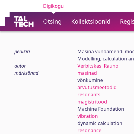
Digikogu
Otsing
Kollektsioonid
Regis
pealkiri
Masina vundamendi mode
Modelling, calculation a
autor
Verbitskas, Rauno
märksõnad
masinad
võnkumine
arvutusmeetodid
resonants
magistritööd
Machine Foundation
vibration
dynamic calculation
resonance