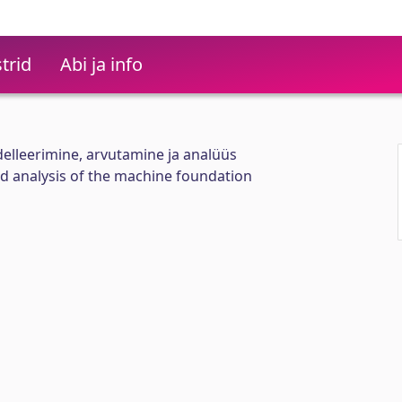
trid
Abi ja info
lleerimine, arvutamine ja analüüs
nd analysis of the machine foundation