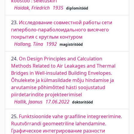
koostöö : seletuskiri
Haidak, Friedrich
1935
diplomitööd
23.
Исследование совместной работы сети
гиперболо-параболоидального висячего
покрытия с круглым контуром
Hallang, Tiina
1992
magistritööd
24.
On Design Principles and Calculation
Methods Related to Air Leakages and Thermal
Bridges in Well-insulated Building Envelopes.
Õhulekete ja külmasildade mõju hindamise ja
arvutamise põhimõtted hästi soojustatud
piirdetarindite projekteerimisel
Hallik, Jaanus
17.06.2022
doktoritööd
25.
Funktsioonide vahe graafiline integreerimine.
Ruutvõrrandi geomeetriline lahendamine.
Графическое интегрирование разности