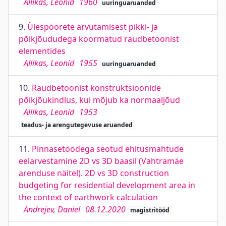
Allikas, Leonid
1960
uuringuaruanded
9.
Ülespöörete arvutamisest pikki- ja
põikjõududega koormatud raudbetoonist
elementides
Allikas, Leonid
1955
uuringuaruanded
10.
Raudbetoonist konstruktsioonide
põikjõukindlus, kui mõjub ka normaaljõud
Allikas, Leonid
1953
teadus- ja arengutegevuse aruanded
11.
Pinnasetöödega seotud ehitusmahtude
eelarvestamine 2D vs 3D baasil (Vahtramäe
arenduse näitel). 2D vs 3D construction
budgeting for residential development area in
the context of earthwork calculation
Andrejev, Daniel
08.12.2020
magistritööd