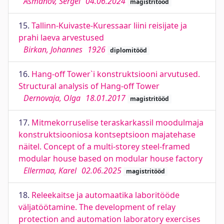
Ašmanov, Sergei
04.06.2024
magistritööd
15.
Tallinn-Kuivaste-Kuressaar liini reisijate ja
prahi laeva arvestused
Birkan, Johannes
1926
diplomitööd
16.
Hang-off Tower`i konstruktsiooni arvutused.
Structural analysis of Hang-off Tower
Dernovaja, Olga
18.01.2017
magistritööd
17.
Mitmekorruselise teraskarkassil moodulmaja
konstruktsiooniosa kontseptsioon majatehase
näitel. Concept of a multi-storey steel-framed
modular house based on modular house factory
Ellermaa, Karel
02.06.2025
magistritööd
18.
Releekaitse ja automaatika laboritööde
väljatöötamine. The development of relay
protection and automation laboratory exercises