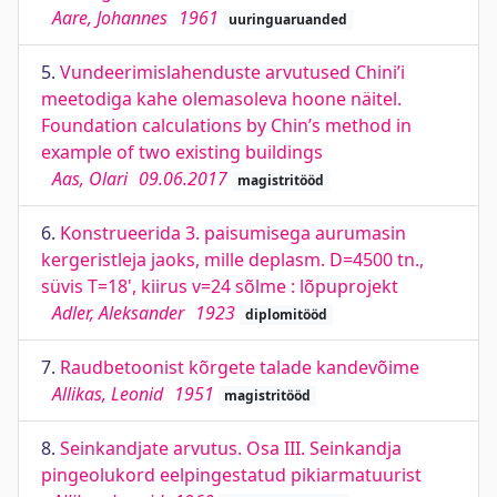
Aare, Johannes
1961
uuringuaruanded
5.
Vundeerimislahenduste arvutused Chini’i
meetodiga kahe olemasoleva hoone näitel.
Foundation calculations by Chin’s method in
example of two existing buildings
Aas, Olari
09.06.2017
magistritööd
6.
Konstrueerida 3. paisumisega aurumasin
kergeristleja jaoks, mille deplasm. D=4500 tn.,
süvis T=18', kiirus v=24 sõlme : lõpuprojekt
Adler, Aleksander
1923
diplomitööd
7.
Raudbetoonist kõrgete talade kandevõime
Allikas, Leonid
1951
magistritööd
8.
Seinkandjate arvutus. Osa III. Seinkandja
pingeolukord eelpingestatud pikiarmatuurist