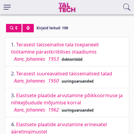
Kirjeid leitud: 198
1.
Terasest täisseinalise tala toepaneeli
töötamine pärastkriitilises staadiumis
Aare, Johannes
1953
doktoritööd
2.
Terasest suureavalised täisseinalised talad
Aare, Johannes
1950
uuringuaruanded
3.
Elastsete plaatide arvutamine põikkoormuse ja
nihkejõudude mõjumise korral
Aare, Johannes
1962
uuringuaruanded
4.
Elastsete plaatide arvutamine erinevatel
ääretingimustel