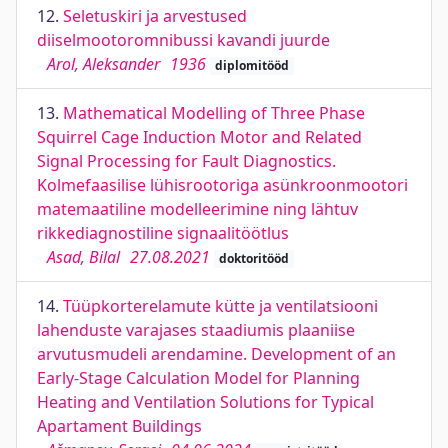
12.
Seletuskiri ja arvestused
diiselmootoromnibussi kavandi juurde
Arol, Aleksander
1936
diplomitööd
13.
Mathematical Modelling of Three Phase
Squirrel Cage Induction Motor and Related
Signal Processing for Fault Diagnostics.
Kolmefaasilise lühisrootoriga asünkroonmootori
matemaatiline modelleerimine ning lähtuv
rikkediagnostiline signaalitöötlus
Asad, Bilal
27.08.2021
doktoritööd
14.
Tüüpkorterelamute kütte ja ventilatsiooni
lahenduste varajases staadiumis plaaniise
arvutusmudeli arendamine. Development of an
Early-Stage Calculation Model for Planning
Heating and Ventilation Solutions for Typical
Apartament Buildings