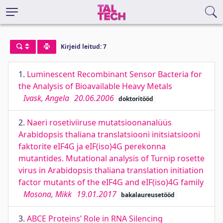
Kirjeid leitud: 7
1.
Luminescent Recombinant Sensor Bacteria for
the Analysis of Bioavailable Heavy Metals
Ivask, Angela
20.06.2006
doktoritööd
2.
Naeri rosetiviiruse mutatsioonanalüüs
Arabidopsis thaliana translatsiooni initsiatsiooni
faktorite eIF4G ja eIF(iso)4G perekonna
mutantides. Mutational analysis of Turnip rosette
virus in Arabidopsis thaliana translation initiation
factor mutants of the eIF4G and eIF(iso)4G family
Mosona, Mikk
19.01.2017
bakalaureusetööd
3.
ABCE Proteins’ Role in RNA Silencing