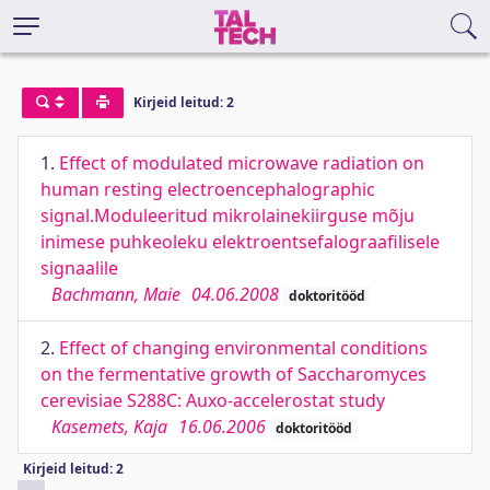
Kirjeid leitud: 2
1.
Effect of modulated microwave radiation on
human resting electroencephalographic
signal.Moduleeritud mikrolainekiirguse mõju
inimese puhkeoleku elektroentsefalograafilisele
signaalile
Bachmann, Maie
04.06.2008
doktoritööd
2.
Effect of changing environmental conditions
on the fermentative growth of Saccharomyces
cerevisiae S288C: Auxo-accelerostat study
Kasemets, Kaja
16.06.2006
doktoritööd
Kirjeid leitud: 2