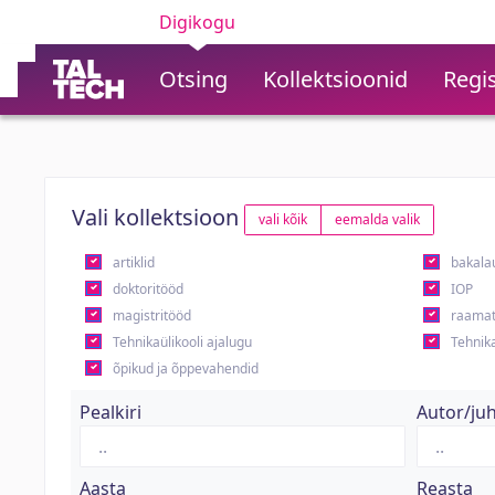
Digikogu
Otsing
Kollektsioonid
Regis
Vali kollektsioon
vali kõik
eemalda valik
artiklid
bakala
doktoritööd
IOP
magistritööd
raamat
Tehnikaülikooli ajalugu
Tehnika
õpikud ja õppevahendid
Pealkiri
Autor/ju
Aasta
Reasta