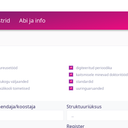
trid
Abi ja info
ureusetööd
digiteeritud perioodika
kaitsmisele minevad doktoritööd
ukogu väljaanded
standardid
ülikooli toimetised
uuringuaruanded
hendaja/koostaja
Struktuuriüksus
Register