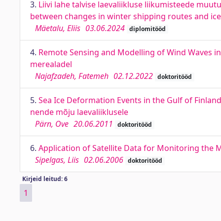
3.
Liivi lahe talvise laevaliikluse liikumisteede mu
between changes in winter shipping routes and ice 
Mäetalu, Eliis
03.06.2024
diplomitööd
4.
Remote Sensing and Modelling of Wind Waves in 
merealadel
Najafzadeh, Fatemeh
02.12.2022
doktoritööd
5.
Sea Ice Deformation Events in the Gulf of Finla
nende mõju laevaliiklusele
Pärn, Ove
20.06.2011
doktoritööd
6.
Application of Satellite Data for Monitoring the
Sipelgas, Liis
02.06.2006
doktoritööd
Kirjeid leitud: 6
1