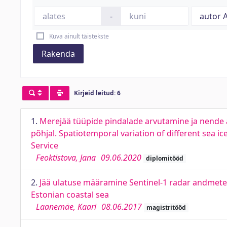
-
Kuva ainult täistekste
Rakenda
Kirjeid leitud: 6
1.
Merejää tüüpide pindalade arvutamine ja nende a
põhjal. Spatiotemporal variation of different sea i
Service
Feoktistova, Jana
09.06.2020
diplomitööd
2.
Jää ulatuse määramine Sentinel-1 radar andmetest
Estonian coastal sea
Laanemäe, Kaari
08.06.2017
magistritööd