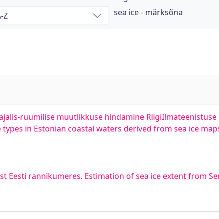
sea ice - märksõna
jalis-ruumilise muutlikkuse hindamine RiigiIlmateenistuse
ce types in Estonian coastal waters derived from sea ice ma
 Eesti rannikumeres. Estimation of sea ice extent from Sen