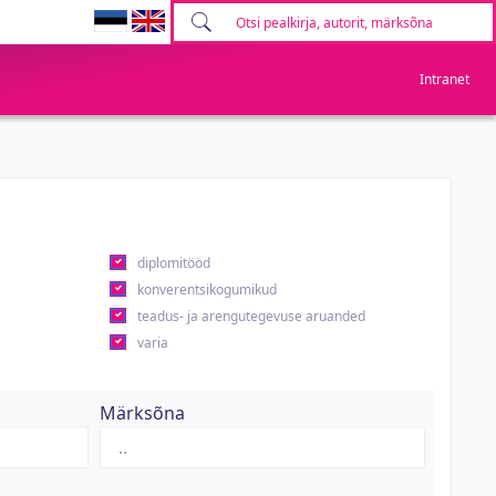
Intranet
diplomitööd
konverentsikogumikud
teadus- ja arengutegevuse aruanded
varia
Märksõna