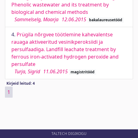
Phenolic wastewater and its treatment by
biological and chemical methods
Sammelselg, Maarja
12.06.2015
bakalaureusetööd
4.
Prügila nõrgvee töötlemine kahevalentse
rauaga aktiveeritud vesinikperoksiidi ja
persulfaadiga. Landfill leachate treatment by
ferrous iron-activated hydrogen peroxide and
persulfate
Turja, Sigrid
11.06.2015
magistritööd
Kirjeid leitud: 4
1
TALTECH DIGIKOGU