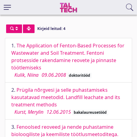
Kirjeid leitud: 4
1.
The Application of Fenton-Based Processes for
Wastewater and Soil Treatment. Fentoni
protsesside rakendamine reovete ja pinnaste
töötlemiseks
Kulik, Niina
09.06.2008
doktoritööd
2.
Prügila nõrgvesi ja selle puhastamiseks
kasutatavad meetodid. Landfill leachate and its
treatment methods
Kurst, Merylin
12.06.2015
bakalaureusetööd
3.
Fenoolsed reoveed ja nende puhastamine
bioloogiliste ja keemiliste töötlusmeetoditega.