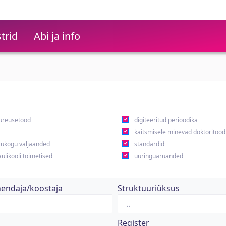
trid
Abi ja info
ureusetööd
digiteeritud perioodika
kaitsmisele minevad doktoritööd
ukogu väljaanded
standardid
ülikooli toimetised
uuringuaruanded
hendaja/koostaja
Struktuuriüksus
Register