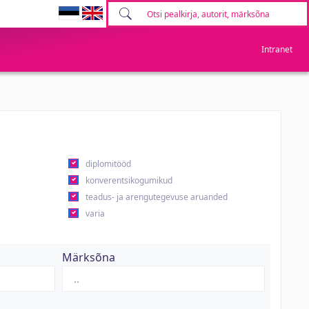
Intranet
diplomitööd
konverentsikogumikud
teadus- ja arengutegevuse aruanded
varia
Märksõna