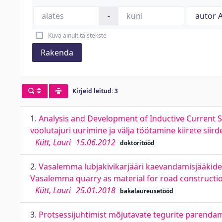
-
Kuva ainult täistekste
Rakenda
Kirjeid leitud: 3
1.
Analysis and Development of Inductive Current S
voolutajuri uurimine ja välja töötamine kiirete si
Kütt, Lauri
15.06.2012
doktoritööd
2.
Vasalemma lubjakivikarjääri kaevandamisjääkide
Vasalemma quarry as material for road constructi
Kütt, Lauri
25.01.2018
bakalaureusetööd
3.
Protsessijuhtimist mõjutavate tegurite parendam