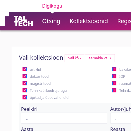
Digikogu
Otsing
Kollektsioonid
Regis
Vali kollektsioon
vali kõik
eemalda valik
artiklid
bakala
doktoritööd
IOP
magistritööd
raamat
Tehnikaülikooli ajalugu
Tehnika
õpikud ja õppevahendid
Pealkiri
Autor/ju
Aasta
Reasta