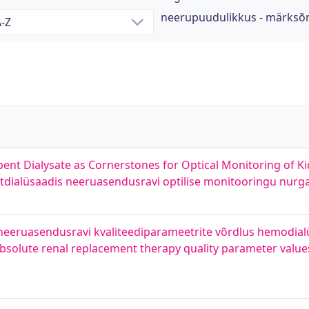
neerupuudulikkus - märksõ
nt Dialysate as Cornerstones for Optical Monitoring of 
itdialüsaadis neeruasendusravi optilise monitooringu nurg
d neeruasendusravi kvaliteediparameetrite võrdlus hemodialü
 absolute renal replacement therapy quality parameter valu