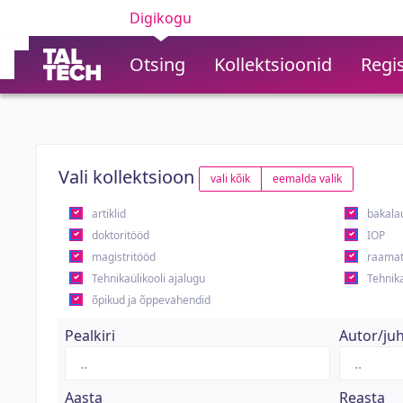
Digikogu
Otsing
Kollektsioonid
Regis
Vali kollektsioon
vali kõik
eemalda valik
artiklid
bakala
doktoritööd
IOP
magistritööd
raamat
Tehnikaülikooli ajalugu
Tehnika
õpikud ja õppevahendid
Pealkiri
Autor/ju
Aasta
Reasta