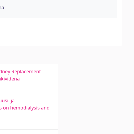
na
Kidney Replacement
akividena
üsil ja
es on hemodialysis and