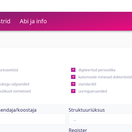
trid
Abi ja info
ureusetööd
digiteeritud perioodika
kaitsmisele minevad doktoritööd
ukogu väljaanded
standardid
ülikooli toimetised
uuringuaruanded
hendaja/koostaja
Struktuuriüksus
Register