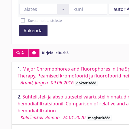
-
Kuva ainult täistekste
Rakenda
Kirjeid leitud: 3
1.
Major Chromophores and Fluorophores in the Spe
Therapy. Peamised kromofoorid ja fluorofoorid he
Arund, Jürgen
09.06.2016
doktoritööd
2.
Suhtelistel- ja absoluutsetel väärtustel hinnatu
hemodiafiltratsioonil. Comparison of relative and
hemodiafiltration
Kulašenkov, Roman
24.01.2020
magistritööd