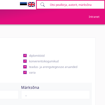
Intranet
diplomitööd
konverentsikogumikud
teadus- ja arengutegevuse aruanded
varia
Märksõna