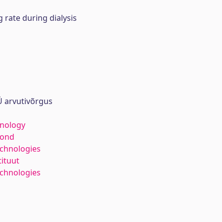
 rate during dialysis
 arvutivõrgus
hnology
kond
echnologies
tituut
chnologies