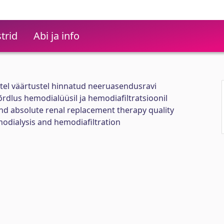
trid
Abi ja info
setel väärtustel hinnatud neeruasendusravi
õrdlus hemodialüüsil ja hemodiafiltratsioonil
nd absolute renal replacement therapy quality
odialysis and hemodiafiltration