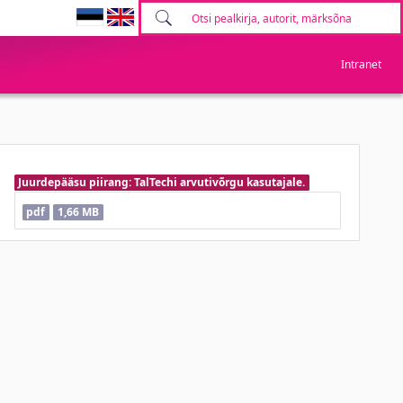
Intranet
Juurdepääsu piirang: TalTechi arvutivõrgu kasutajale.
pdf
1,66 MB