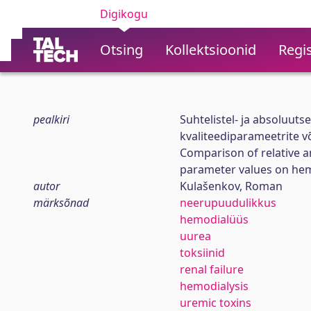
Digikogu
Otsing
Kollektsioonid
Regis
pealkiri
Suhtelistel- ja absoluut
kvaliteediparameetrite v
Comparison of relative a
parameter values on hem
autor
Kulašenkov, Roman
märksõnad
neerupuudulikkus
hemodialüüs
uurea
toksiinid
renal failure
hemodialysis
uremic toxins