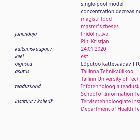
single-pool model
concentration decreasing
magistritööd
master's theses
juhendaja
Fridolin, Ivo
Pilt, Kristjan
kaitsmiskuupäev
24.01.2020
keel
est
õigused
Lõputöö kättesaadav TTÜ
asutus
Tallinna Tehnikaülikool
Tallinn University of Tec
teaduskond
Infotehnoloogia teadus
School of Information T
instituut / kolledž
Tervisetehnoloogiate ins
Department of Health Te