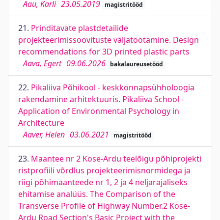
Aau, Karli
23.05.2019
magistritööd
21.
Prinditavate plastdetailide
projekteerimissoovituste väljatöötamine. Design
recommendations for 3D printed plastic parts
Aava, Egert
09.06.2026
bakalaureusetööd
22.
Pikaliiva Põhikool - keskkonnapsühholoogia
rakendamine arhitektuuris. Pikaliiva School -
Application of Environmental Psychology in
Architecture
Aaver, Helen
03.06.2021
magistritööd
23.
Maantee nr 2 Kose-Ardu teelõigu põhiprojekti
ristprofiili võrdlus projekteerimisnormidega ja
riigi põhimaanteede nr 1, 2 ja 4 neljarajaliseks
ehitamise analüüs. The Comparison of the
Transverse Profile of Highway Number.2 Kose-
Ardu Road Section's Basic Project with the