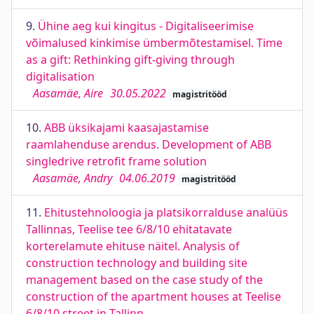
9.
Ühine aeg kui kingitus - Digitaliseerimise
võimalused kinkimise ümbermõtestamisel. Time
as a gift: Rethinking gift-giving through
digitalisation
Aasamäe, Aire
30.05.2022
magistritööd
10.
ABB üksikajami kaasajastamise
raamlahenduse arendus. Development of ABB
singledrive retrofit frame solution
Aasamäe, Andry
04.06.2019
magistritööd
11.
Ehitustehnoloogia ja platsikorralduse analüüs
Tallinnas, Teelise tee 6/8/10 ehitatavate
korterelamute ehituse näitel. Analysis of
construction technology and building site
management based on the case study of the
construction of the apartment houses at Teelise
6/8/10 street in Tallinn