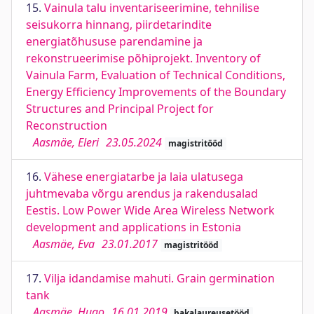
15.
Vainula talu inventariseerimine, tehnilise
seisukorra hinnang, piirdetarindite
energiatõhususe parendamine ja
rekonstrueerimise põhiprojekt. Inventory of
Vainula Farm, Evaluation of Technical Conditions,
Energy Efficiency Improvements of the Boundary
Structures and Principal Project for
Reconstruction
Aasmäe, Eleri
23.05.2024
magistritööd
16.
Vähese energiatarbe ja laia ulatusega
juhtmevaba võrgu arendus ja rakendusalad
Eestis. Low Power Wide Area Wireless Network
development and applications in Estonia
Aasmäe, Eva
23.01.2017
magistritööd
17.
Vilja idandamise mahuti. Grain germination
tank
Aasmäe, Hugo
16.01.2019
bakalaureusetööd