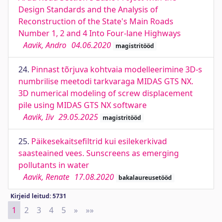
Design Standards and the Analysis of
Reconstruction of the State's Main Roads
Number 1, 2 and 4 Into Four-lane Highways
Aavik, Andro
04.06.2020
magistritööd
24.
Pinnast tõrjuva kohtvaia modelleerimine 3D-s
numbrilise meetodi tarkvaraga MIDAS GTS NX.
3D numerical modeling of screw displacement
pile using MIDAS GTS NX software
Aavik, Iiv
29.05.2025
magistritööd
25.
Päikesekaitsefiltrid kui esilekerkivad
saasteained vees. Sunscreens as emerging
pollutants in water
Aavik, Renate
17.08.2020
bakalaureusetööd
Kirjeid leitud: 5731
1
2
3
4
5
»
Next
»»
Last