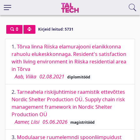
Kirjeid leitud: 5731
1.
Tõrva linna Riiska elamurajooni elanikkonna
rahuolu elukeskkonnaga. Resident's satisfaction
with living environment in Riiska residential area
in Tõrva
Aab, Viika
02.08.2021
diplomitööd
2.
Tarneahela riskijuhtimise raamistik ettevõttes
Nordic Shelter Production OÜ. Supply chain risk
management framework in Nordic Shelter
Production OÜ
Aamer, Liisi
05.06.2026
magistritööd
3.
Modulaarse ruumelemndi spoonliimpuidust