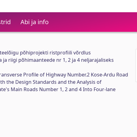
trid
Abi ja info
elõigu põhiprojekti ristprofiili võrdlus
a riigi põhimaanteede nr 1, 2 ja 4 neljarajaliseks
ransverse Profile of Highway Number.2 Kose-Ardu Road
ith the Design Standards and the Analysis of
ate's Main Roads Number 1, 2 and 4 Into Four-lane