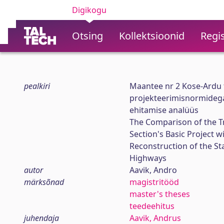
Digikogu
Otsing
Kollektsioonid
Regis
pealkiri
Maantee nr 2 Kose-Ardu te
projekteerimisnormidega j
ehitamise analüüs
The Comparison of the T
Section's Basic Project w
Reconstruction of the St
Highways
autor
Aavik, Andro
märksõnad
magistritööd
master's theses
teedeehitus
juhendaja
Aavik, Andrus