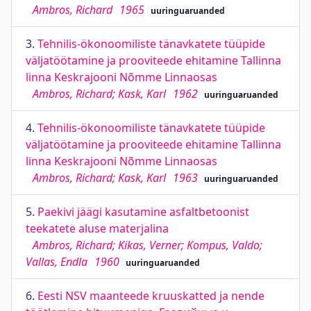
Ambros, Richard
1965
uuringuaruanded
3.
Tehnilis-ökonoomiliste tänavkatete tüüpide
väljatöötamine ja prooviteede ehitamine Tallinna
linna Keskrajooni Nõmme Linnaosas
Ambros, Richard; Kask, Karl
1962
uuringuaruanded
4.
Tehnilis-ökonoomiliste tänavkatete tüüpide
väljatöötamine ja prooviteede ehitamine Tallinna
linna Keskrajooni Nõmme Linnaosas
Ambros, Richard; Kask, Karl
1963
uuringuaruanded
5.
Paekivi jäägi kasutamine asfaltbetoonist
teekatete aluse materjalina
Ambros, Richard; Kikas, Verner; Kompus, Valdo;
Vallas, Endla
1960
uuringuaruanded
6.
Eesti NSV maanteede kruuskatted ja nende