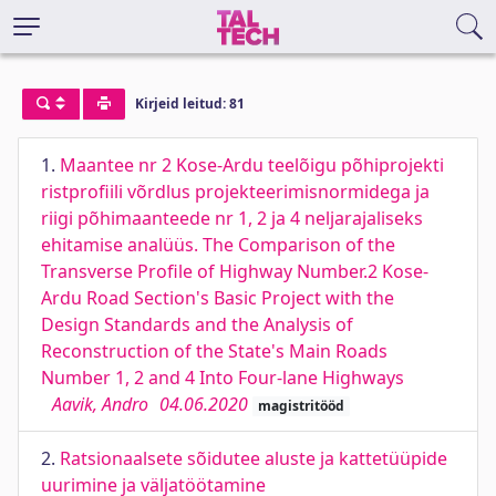
Kirjeid leitud: 81
1.
Maantee nr 2 Kose-Ardu teelõigu põhiprojekti
ristprofiili võrdlus projekteerimisnormidega ja
riigi põhimaanteede nr 1, 2 ja 4 neljarajaliseks
ehitamise analüüs. The Comparison of the
Transverse Profile of Highway Number.2 Kose-
Ardu Road Section's Basic Project with the
Design Standards and the Analysis of
Reconstruction of the State's Main Roads
Number 1, 2 and 4 Into Four-lane Highways
Aavik, Andro
04.06.2020
magistritööd
2.
Ratsionaalsete sõidutee aluste ja kattetüüpide
uurimine ja väljatöötamine