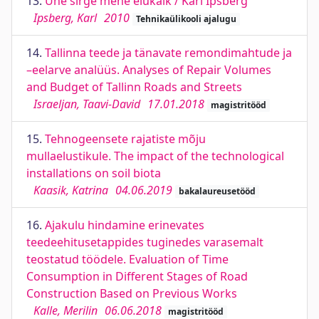
13.
Ühe sirge mehe elukäik / Karl Ipsberg
Ipsberg, Karl
2010
Tehnikaülikooli ajalugu
14.
Tallinna teede ja tänavate remondimahtude ja
–eelarve analüüs. Analyses of Repair Volumes
and Budget of Tallinn Roads and Streets
Israeljan, Taavi-David
17.01.2018
magistritööd
15.
Tehnogeensete rajatiste mõju
mullaelustikule. The impact of the technological
installations on soil biota
Kaasik, Katrina
04.06.2019
bakalaureusetööd
16.
Ajakulu hindamine erinevates
teedeehitusetappides tuginedes varasemalt
teostatud töödele. Evaluation of Time
Consumption in Different Stages of Road
Construction Based on Previous Works
Kalle, Merilin
06.06.2018
magistritööd