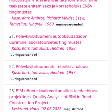
nidusustparandavate lisandite toime uurimine
teekatete ehitamiseks ja korrashoiuks ENSV
tingimustes
Kask, Karl; Ambros, Richard; Mölder, Leevi;
Tamvelius, Hindrek
1960
uuringuaruanded
21.
Põlevkivibituumeni autooksüdatsiooni
uurimine laboratoorsetes tingimustes
Kask, Karl; Tamvelius, Hindrek
1958
uuringuaruanded
22.
Põlevkivibituumenite tehnilisi analüüse
Kask, Karl; Tamvelius, Hindrek
1957
uuringuaruanded
23.
BIM nõuete kvaliteedi analüüs teedeehituse
projektides. Quality Analysis of BIM in Road
Construction Projects
Keskrand, Hans
02.06.2026
magistritööd