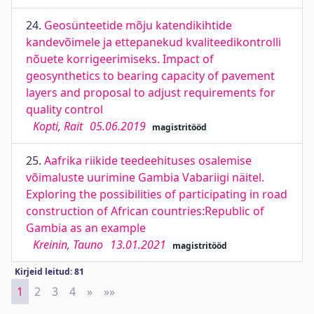
24.
Geosünteetide mõju katendikihtide
kandevõimele ja ettepanekud kvaliteedikontrolli
nõuete korrigeerimiseks. Impact of
geosynthetics to bearing capacity of pavement
layers and proposal to adjust requirements for
quality control
Kopti, Rait
05.06.2019
magistritööd
25.
Aafrika riikide teedeehituses osalemise
võimaluste uurimine Gambia Vabariigi näitel.
Exploring the possibilities of participating in road
construction of African countries:Republic of
Gambia as an example
Kreinin, Tauno
13.01.2021
magistritööd
Kirjeid leitud: 81
1
2
3
4
»
Next
»»
Last