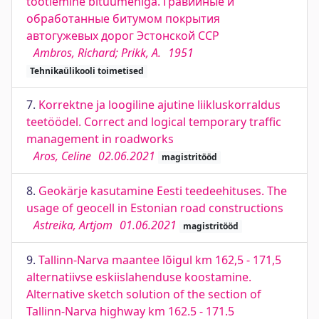
töötlemine bituumeniga. Гравийные и
обработанные битумом покрытия
автогужевых дорог Эстонской ССР
Ambros, Richard; Prikk, A.
1951
Tehnikaülikooli toimetised
7.
Korrektne ja loogiline ajutine liikluskorraldus
teetöödel. Correct and logical temporary traffic
management in roadworks
Aros, Celine
02.06.2021
magistritööd
8.
Geokärje kasutamine Eesti teedeehituses. The
usage of geocell in Estonian road constructions
Astreika, Artjom
01.06.2021
magistritööd
9.
Tallinn-Narva maantee lõigul km 162,5 - 171,5
alternatiivse eskiislahenduse koostamine.
Alternative sketch solution of the section of
Tallinn-Narva highway km 162.5 - 171.5