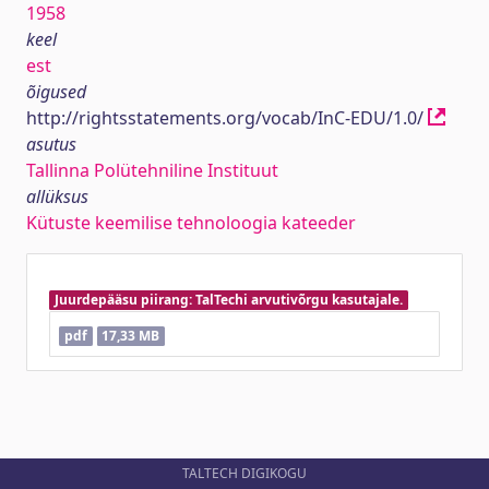
1958
keel
est
õigused
http://rightsstatements.org/vocab/InC-EDU/1.0/
asutus
Tallinna Polütehniline Instituut
allüksus
Kütuste keemilise tehnoloogia kateeder
Juurdepääsu piirang: TalTechi arvutivõrgu kasutajale.
pdf
17,33 MB
TALTECH DIGIKOGU