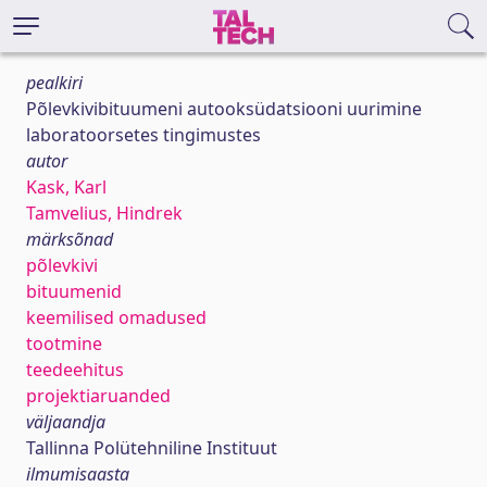
pealkiri
Põlevkivibituumeni autooksüdatsiooni uurimine
laboratoorsetes tingimustes
autor
Kask, Karl
Tamvelius, Hindrek
märksõnad
põlevkivi
bituumenid
keemilised omadused
tootmine
teedeehitus
projektiaruanded
väljaandja
Tallinna Polütehniline Instituut
ilmumisaasta