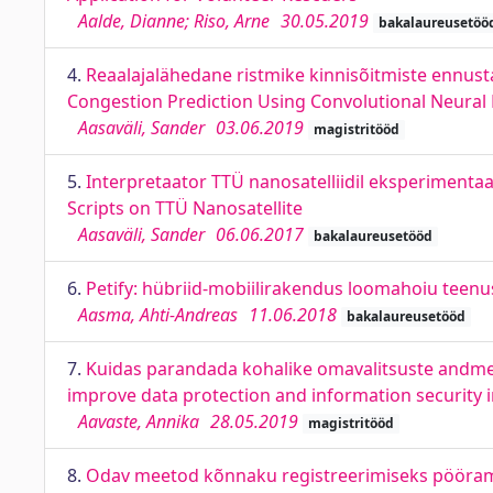
Aalde, Dianne; Riso, Arne
30.05.2019
bakalaureusetöö
4.
Reaalajalähedane ristmike kinnisõitmiste ennust
Congestion Prediction Using Convolutional Neural
Aasaväli, Sander
03.06.2019
magistritööd
5.
Interpretaator TTÜ nanosatelliidil eksperimentaa
Scripts on TTÜ Nanosatellite
Aasaväli, Sander
06.06.2017
bakalaureusetööd
6.
Petify: hübriid-mobiilirakendus loomahoiu teenuse
Aasma, Ahti-Andreas
11.06.2018
bakalaureusetööd
7.
Kuidas parandada kohalike omavalitsuste andme-
improve data protection and information security 
Aavaste, Annika
28.05.2019
magistritööd
8.
Odav meetod kõnnaku registreerimiseks pööramis