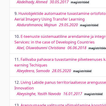
Abdelhady, Ahmed
30.05.2017
magistritööd
9.
Huviobjektide automaatne tuvastamine ortofotod
Aerial Imagery Using Transfer Learning
Abdurahmanov, Majnun
29.05.2020
magistritööd
10.
E-teenuste süstemaatiline arendamine ja integr
Services: in the case of Developing Countries
Abel, Oluwabunmi Christiana
06.06.2018
magistritöö
11.
Failivaba pahavara tuvastamine pilveteenuses 
earning Techiques
Abeydeera, Samoda
28.05.2020
magistritööd
12.
Living Labide panus territoriaalsesse arengusse
Innovation
Abeysinghe, Yasith Navoda
16.01.2017
magistritööd
13.
Arengumaade valitsuste võimaldamine koostööks 