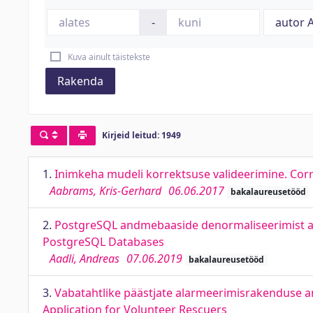
-
Kuva ainult täistekste
Rakenda
Kirjeid leitud: 1949
1.
Inimkeha mudeli korrektsuse valideerimine. Cor
Aabrams, Kris-Gerhard
06.06.2017
bakalaureusetööd
2.
PostgreSQL andmebaaside denormaliseerimist abi
PostgreSQL Databases
Aadli, Andreas
07.06.2019
bakalaureusetööd
3.
Vabatahtlike päästjate alarmeerimisrakenduse a
Application for Volunteer Rescuers