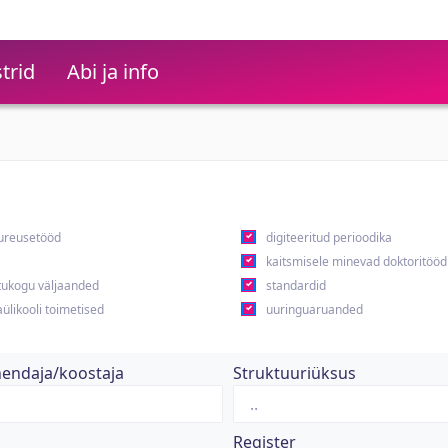
trid
Abi ja info
ureusetööd
digiteeritud perioodika
kaitsmisele minevad doktoritööd
ukogu väljaanded
standardid
ülikooli toimetised
uuringuaruanded
hendaja/koostaja
Struktuuriüksus
Register