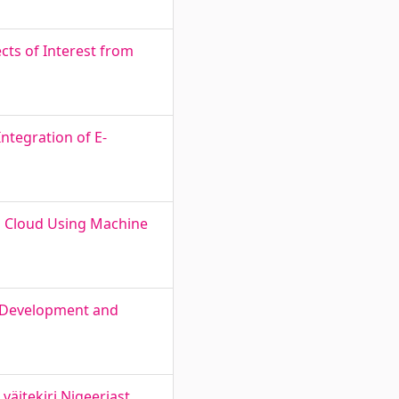
ts of Interest from
ntegration of E-
in Cloud Using Machine
al Development and
äitekiri Nigeeriast.