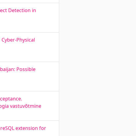
ect Detection in
 Cyber-Physical
baijan: Possible
cceptance.
oogia vastuvõtmine
reSQL extension for