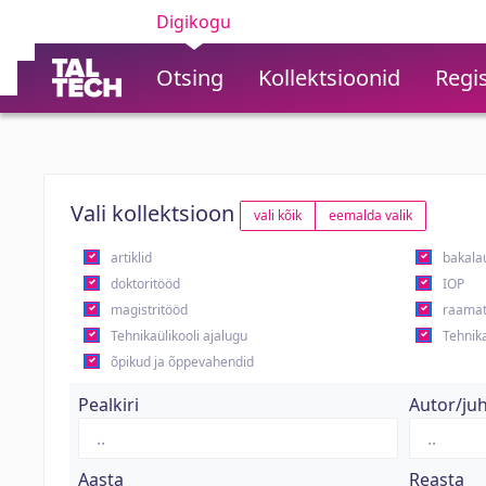
Digikogu
Otsing
Kollektsioonid
Regis
Vali kollektsioon
vali kõik
eemalda valik
artiklid
bakala
doktoritööd
IOP
magistritööd
raamat
Tehnikaülikooli ajalugu
Tehnika
õpikud ja õppevahendid
Pealkiri
Autor/ju
Aasta
Reasta