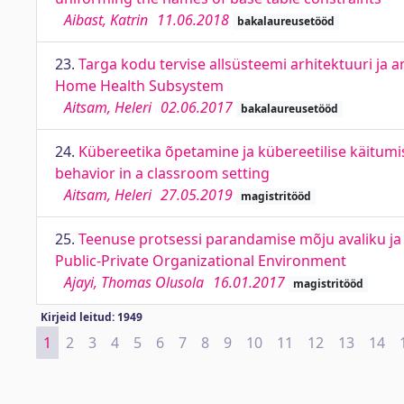
Aibast, Katrin
11.06.2018
bakalaureusetööd
23.
Targa kodu tervise allsüsteemi arhitektuuri ja
Home Health Subsystem
Aitsam, Heleri
02.06.2017
bakalaureusetööd
24.
Kübereetika õpetamine ja kübereetilise käitum
behavior in a classroom setting
Aitsam, Heleri
27.05.2019
magistritööd
25.
Teenuse protsessi parandamise mõju avaliku ja
Public-Private Organizational Environment
Ajayi, Thomas Olusola
16.01.2017
magistritööd
Kirjeid leitud: 1949
1
2
3
4
5
6
7
8
9
10
11
12
13
14