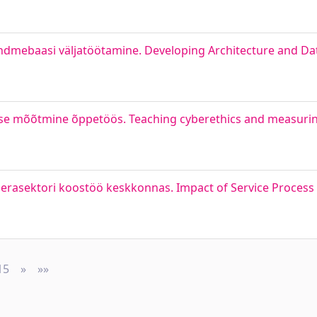
 andmebaasi väljatöötamine. Developing Architecture and D
ise mõõtmine õppetöös. Teaching cyberethics and measurin
 erasektori koostöö keskkonnas. Impact of Service Proces
15
»
Next
»»
Last