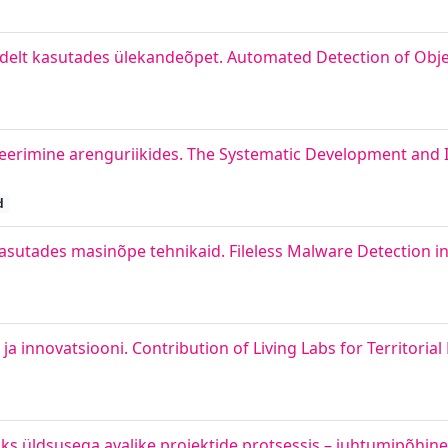
elt kasutades ülekandeõpet. Automated Detection of Objec
eerimine arenguriikides. The Systematic Development and I
d
kasutades masinõpe tehnikaid. Fileless Malware Detection 
 ja innovatsiooni. Contribution of Living Labs for Territori
üldsusega avalike projektide protsessis – juhtumipõhine v