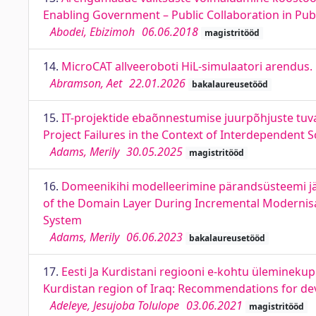
Enabling Government – Public Collaboration in Pub
Abodei, Ebizimoh
06.06.2018
magistritööd
14.
MicroCAT allveeroboti HiL-simulaatori arendus
Abramson, Aet
22.01.2026
bakalaureusetööd
15.
IT-projektide ebaõnnestumise juurpõhjuste tuva
Project Failures in the Context of Interdependent
Adams, Merily
30.05.2025
magistritööd
16.
Domeenikihi modelleerimine pärandsüsteemi jär
of the Domain Layer During Incremental Modernis
System
Adams, Merily
06.06.2023
bakalaureusetööd
17.
Eesti Ja Kurdistani regiooni e-kohtu ülemineku
Kurdistan region of Iraq: Recommendations for de
Adeleye, Jesujoba Tolulope
03.06.2021
magistritööd