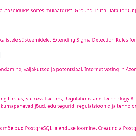
tosõidukis sõitesimulaatorist. Ground Truth Data for Obj
alistele süsteemidele. Extending Sigma Detection Rules for
ndamine, väljakutsed ja potentsiaal. Internet voting in Azer
ving Forces, Success Factors, Regulations and Technology A
ikumapanevad jõud, edu tegurid, regulatsioonid ja tehnol
s mõeldud PostgreSQL laienduse loomine. Creating a Postg