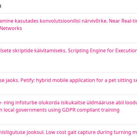
d
amine kasutades konvolutsioonilisi närvivõrke. Near Real-t
 Networks
lsete skriptide käivitamiseks. Scripting Engine for Executio
 jaoks. Petify: hybrid mobile application for a pet sitting s
 ning infoturbe olukorda isikukaitse üldmääruse abil lood
in local governments using GDPR compliant training
liigutuse jooksul. Low cost gait capture during turning 