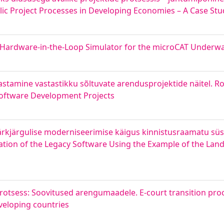
lic Project Processes in Developing Economies – A Case Stu
. Hardware-in-the-Loop Simulator for the microCAT Underw
stamine vastastikku sõltuvate arendusprojektide näitel. Ro
 Software Development Projects
kjärgulise moderniseerimise käigus kinnistusraamatu süst
ation of the Legacy Software Using the Example of the La
protsess: Soovitused arengumaadele. E-court transition pro
veloping countries