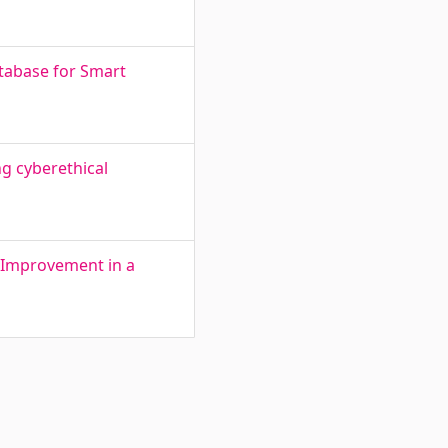
atabase for Smart
g cyberethical
s Improvement in a