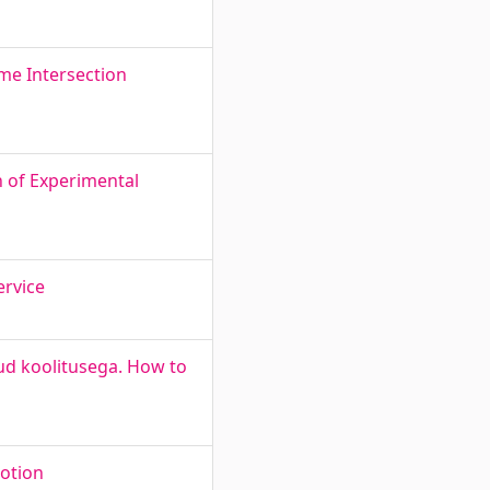
ime Intersection
n of Experimental
ervice
ud koolitusega. How to
motion