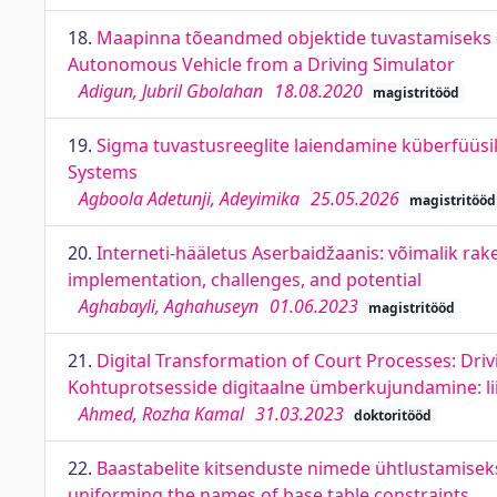
18.
Maapinna tõeandmed objektide tuvastamiseks au
Autonomous Vehicle from a Driving Simulator
Adigun, Jubril Gbolahan
18.08.2020
magistritööd
19.
Sigma tuvastusreeglite laiendamine küberfüüsik
Systems
Agboola Adetunji, Adeyimika
25.05.2026
magistritööd
20.
Interneti-hääletus Aserbaidžaanis: võimalik rake
implementation, challenges, and potential
Aghabayli, Aghahuseyn
01.06.2023
magistritööd
21.
Digital Transformation of Court Processes: Dri
Kohtuprotsesside digitaalne ümberkujundamine: li
Ahmed, Rozha Kamal
31.03.2023
doktoritööd
22.
Baastabelite kitsenduste nimede ühtlustamisek
uniforming the names of base table constraints