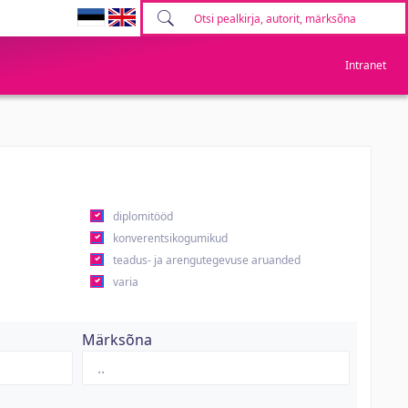
Intranet
diplomitööd
konverentsikogumikud
teadus- ja arengutegevuse aruanded
varia
Märksõna