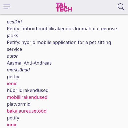
pealkiri
Petify: hübriid-mobiilirakendus loomahoiu teenuse
jaoks
Petify: hybrid mobile application for a pet sitting
service
autor
Aasma, Ahti-Andreas
märksõnad
petfiy
ionic
hübriidrakendused
mobiilirakendused
platvormid
bakalaureusetööd
petify
ionic