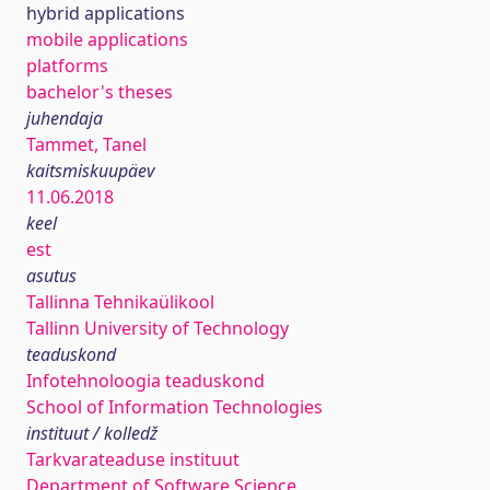
hybrid applications
mobile applications
platforms
bachelor's theses
juhendaja
Tammet, Tanel
kaitsmiskuupäev
11.06.2018
keel
est
asutus
Tallinna Tehnikaülikool
Tallinn University of Technology
teaduskond
Infotehnoloogia teaduskond
School of Information Technologies
instituut / kolledž
Tarkvarateaduse instituut
Department of Software Science