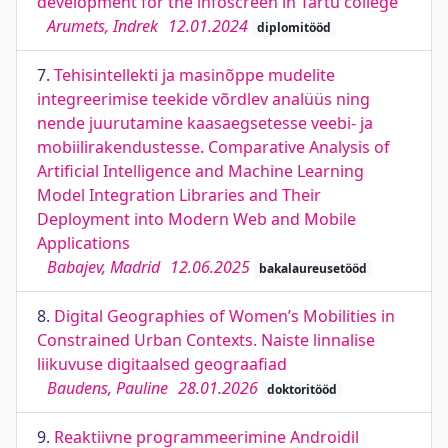
development for the infoscreen in Tartu college
Arumets, Indrek
12.01.2024
diplomitööd
7.
Tehisintellekti ja masinõppe mudelite
integreerimise teekide võrdlev analüüs ning
nende juurutamine kaasaegsetesse veebi- ja
mobiilirakendustesse. Comparative Analysis of
Artificial Intelligence and Machine Learning
Model Integration Libraries and Their
Deployment into Modern Web and Mobile
Applications
Babajev, Madrid
12.06.2025
bakalaureusetööd
8.
Digital Geographies of Women’s Mobilities in
Constrained Urban Contexts. Naiste linnalise
liikuvuse digitaalsed geograafiad
Baudens, Pauline
28.01.2026
doktoritööd
9.
Reaktiivne programmeerimine Androidil