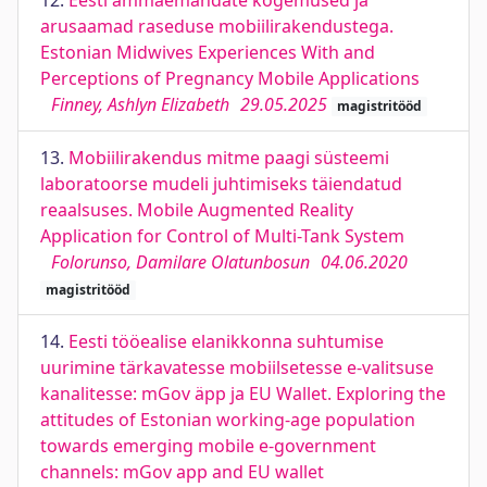
12.
Eesti ämmaemandate kogemused ja
arusaamad raseduse mobiilirakendustega.
Estonian Midwives Experiences With and
Perceptions of Pregnancy Mobile Applications
Finney, Ashlyn Elizabeth
29.05.2025
magistritööd
13.
Mobiilirakendus mitme paagi süsteemi
laboratoorse mudeli juhtimiseks täiendatud
reaalsuses. Mobile Augmented Reality
Application for Control of Multi-Tank System
Folorunso, Damilare Olatunbosun
04.06.2020
magistritööd
14.
Eesti tööealise elanikkonna suhtumise
uurimine tärkavatesse mobiilsetesse e-valitsuse
kanalitesse: mGov äpp ja EU Wallet. Exploring the
attitudes of Estonian working-age population
towards emerging mobile e-government
channels: mGov app and EU wallet