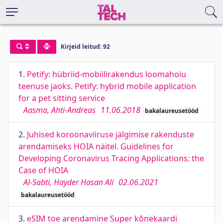
Kirjeid leitud: 92
1.
Petify: hübriid-mobiilirakendus loomahoiu
teenuse jaoks. Petify: hybrid mobile application
for a pet sitting service
Aasma, Ahti-Andreas
11.06.2018
bakalaureusetööd
2.
Juhised koroonaviiruse jälgimise rakenduste
arendamiseks HOIA näitel. Guidelines for
Developing Coronavirus Tracing Applications: the
Case of HOIA
Al-Sabti, Hayder Hasan Ali
02.06.2021
bakalaureusetööd
3.
eSIM toe arendamine Super kõnekaardi