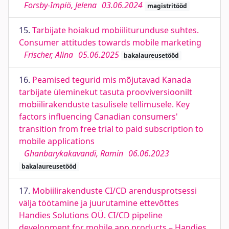
Forsby-Impiö, Jelena
03.06.2024
magistritööd
15.
Tarbijate hoiakud mobiiliturunduse suhtes.
Consumer attitudes towards mobile marketing
Frischer, Alina
05.06.2025
bakalaureusetööd
16.
Peamised tegurid mis mõjutavad Kanada
tarbijate üleminekut tasuta prooviversioonilt
mobiilirakenduste tasulisele tellimusele. Key
factors influencing Canadian consumers'
transition from free trial to paid subscription to
mobile applications
Ghanbarykakavandi, Ramin
06.06.2023
bakalaureusetööd
17.
Mobiilirakenduste CI/CD arendusprotsessi
välja töötamine ja juurutamine ettevõttes
Handies Solutions OÜ. CI/CD pipeline
development for mobile app products – Handies