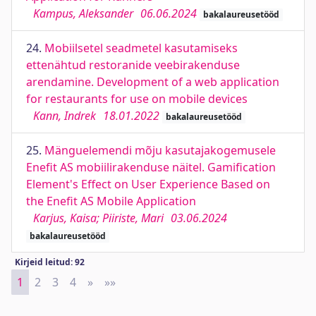
Kampus, Aleksander
06.06.2024
bakalaureusetööd
24.
Mobiilsetel seadmetel kasutamiseks
ettenähtud restoranide veebirakenduse
arendamine. Development of a web application
for restaurants for use on mobile devices
Kann, Indrek
18.01.2022
bakalaureusetööd
25.
Mänguelemendi mõju kasutajakogemusele
Enefit AS mobiilirakenduse näitel. Gamification
Element's Effect on User Experience Based on
the Enefit AS Mobile Application
Karjus, Kaisa; Piiriste, Mari
03.06.2024
bakalaureusetööd
Kirjeid leitud: 92
1
2
3
4
»
Next
»»
Last