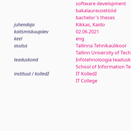
software development
bakalaureusetööd
bachelor's theses
juhendaja
Kikkas, Kaido
kaitsmiskuupäev
02.06.2021
keel
eng
asutus
Tallinna Tehnikaülikool
Tallinn University of Tec
teaduskond
Infotehnoloogia teadus
School of Information T
instituut / kolledž
IT Kolledž
IT College