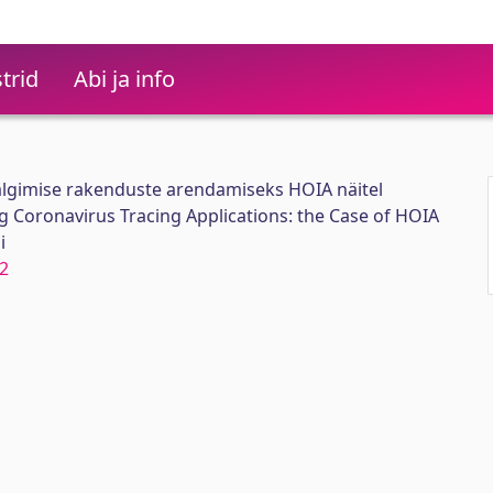
trid
Abi ja info
jälgimise rakenduste arendamiseks HOIA näitel
g Coronavirus Tracing Applications: the Case of HOIA
i
2