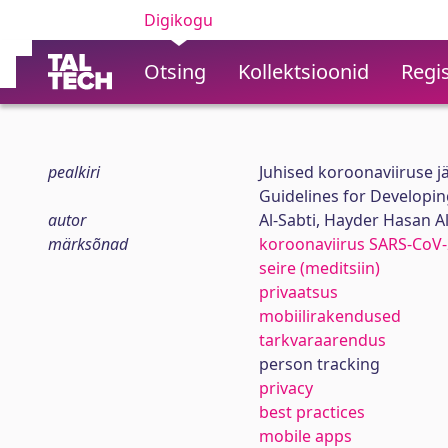
Digikogu
Otsing
Kollektsioonid
Regis
pealkiri
Juhised koroonaviiruse 
Guidelines for Developin
autor
Al-Sabti, Hayder Hasan Al
märksõnad
koroonaviirus SARS-CoV-
seire (meditsiin)
privaatsus
mobiilirakendused
tarkvaraarendus
person tracking
privacy
best practices
mobile apps