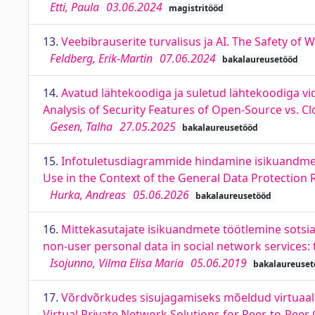
Etti, Paula
03.06.2024
magistritööd
13.
Veebibrauserite turvalisus ja AI. The Safety of
Feldberg, Erik-Martin
07.06.2024
bakalaureusetööd
14.
Avatud lähtekoodiga ja suletud lähtekoodiga v
Analysis of Security Features of Open-Source vs. 
Gesen, Talha
27.05.2025
bakalaureusetööd
15.
Infotuletusdiagrammide hindamine isikuandmet
Use in the Context of the General Data Protection 
Hurka, Andreas
05.06.2026
bakalaureusetööd
16.
Mittekasutajate isikuandmete töötlemine sotsi
non-user personal data in social network services
Isojunno, Vilma Elisa Maria
05.06.2019
bakalaureuset
17.
Võrdvõrkudes sisujagamiseks mõeldud virtuaalse
Virtual Private Network Solutions for Peer-to-Peer 