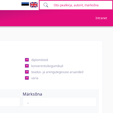
Intranet
diplomitööd
konverentsikogumikud
teadus- ja arengutegevuse aruanded
varia
Märksõna