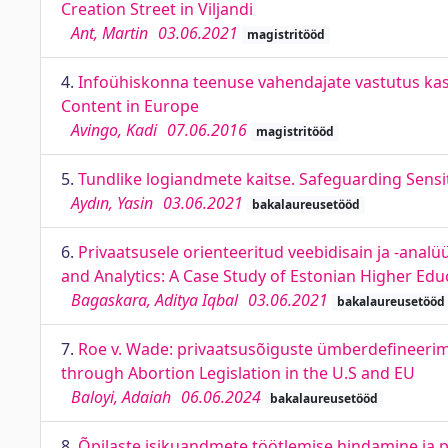
Creation Street in Viljandi
Ant, Martin
03.06.2021
magistritööd
4.
Infoühiskonna teenuse vahendajate vastutus kasu
Content in Europe
Avingo, Kadi
07.06.2016
magistritööd
5.
Tundlike logiandmete kaitse. Safeguarding Sensit
Aydın, Yasin
03.06.2021
bakalaureusetööd
6.
Privaatsusele orienteeritud veebidisain ja -anal
and Analytics: A Case Study of Estonian Higher Educ
Bagaskara, Aditya Iqbal
03.06.2021
bakalaureusetööd
7.
Roe v. Wade: privaatsusõiguste ümberdefineerimi
through Abortion Legislation in the U.S and EU
Baloyi, Adaiah
06.06.2024
bakalaureusetööd
8.
Õpilaste isikuandmete töötlemise hindamine ja 