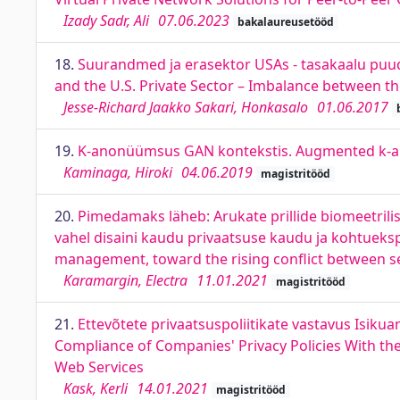
Izady Sadr, Ali
07.06.2023
bakalaureusetööd
18.
Suurandmed ja erasektor USAs - tasakaalu puud
and the U.S. Private Sector – Imbalance between th
Jesse-Richard Jaakko Sakari, Honkasalo
01.06.2017
19.
K-anonüümsus GAN kontekstis. Augmented k-ano
Kaminaga, Hiroki
04.06.2019
magistritööd
20.
Pimedamaks läheb: Arukate prillide biomeetrilis
vahel disaini kaudu privaatsuse kaudu ja kohtuekspe
management, toward the rising conflict between se
Karamargin, Electra
11.01.2021
magistritööd
21.
Ettevõtete privaatsuspoliitikate vastavus Isiku
Compliance of Companies' Privacy Policies With th
Web Services
Kask, Kerli
14.01.2021
magistritööd