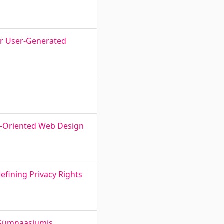
for User-Generated
cy-Oriented Web Design
efining Privacy Rights
 Gümnaasiumis.