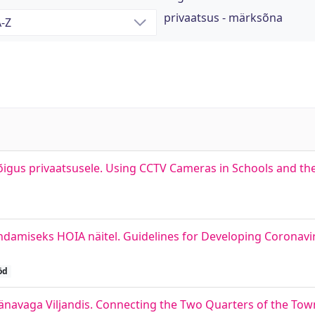
privaatsus - märksõna
igus privaatsusele. Using CCTV Cameras in Schools and the
ndamiseks HOIA näitel. Guidelines for Developing Coronavi
öd
navaga Viljandis. Connecting the Two Quarters of the Tow