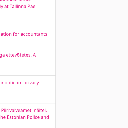
y at Tallinna Pae
ation for accountants
a ettevõtetes. A
anopticon: privacy
Piirivalveameti näitel.
the Estonian Police and