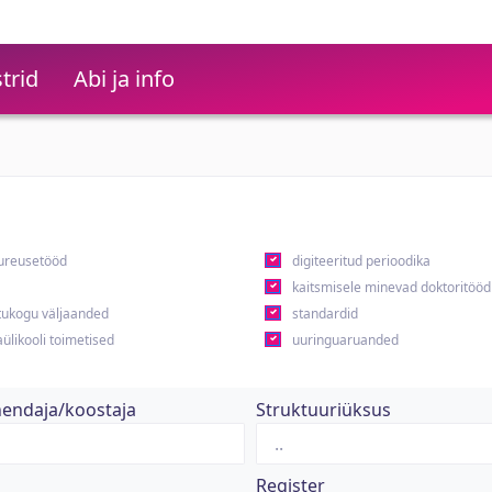
trid
Abi ja info
ureusetööd
digiteeritud perioodika
kaitsmisele minevad doktoritööd
ukogu väljaanded
standardid
ülikooli toimetised
uuringuaruanded
hendaja/koostaja
Struktuuriüksus
Register