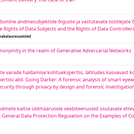
umine andmesubjektide õiguste ja vastutavate töötlejate õ
e Rights of Data Subjects and the Rights of Data Controller
bakalaureusetööd
nymity in the realm of Generative Adversarial Networks
te varade haldamise kohtuekspertiis, lähtudes kasvavast kon
rtiisi abil. Going Darker: A forensic analysis of smart eye
curity through privacy by design and forensic investigatio
andmete kaitse üldmäärusele veebiteenuseid osutavate ettev
e General Data Protection Regulation on the Examples of 