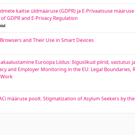
andmete kaitse üldmääruse (GDPR) ja E-Privaatsuse määruse
t of GDPR and E-Privacy Regulation
ööd
Browsers and Their Use in Smart Devices
sakaalustamine Euroopa Liidus: õiguslikud piirid, vastutus 
vacy and Employer Monitoring in the EU: Legal Boundaries, R
r Work
Ci määruse poolt. Stigmatization of Asylum Seekers by t