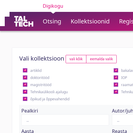
Digikogu
Otsing
Kollektsioonid
Regis
Vali kollektsioon
vali kõik
eemalda valik
artiklid
bakala
doktoritööd
IOP
magistritööd
raamat
Tehnikaülikooli ajalugu
Tehnika
õpikud ja õppevahendid
Pealkiri
Autor/ju
Aasta
Reasta