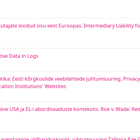
tajate loodud sisu eest Euroopas. Intermediary Liability 
ive Data in Logs
üütika: Eesti kõrgkoolide veebilehtede juhtumiuuring. Priva
ation Institutions' Websites
ne USA ja EL-i abordiseaduste kontekstis. Roe v. Wade: Red
parendamine üldhariduskoolis: juhtumiuuring Tallinna Pae