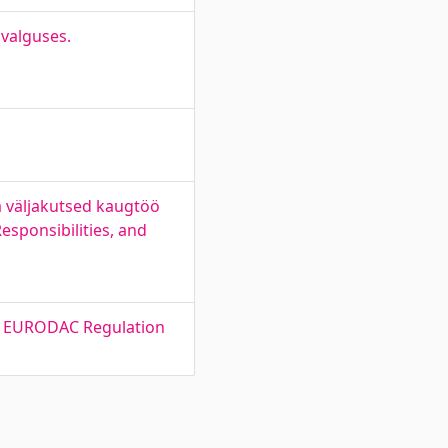
 valguses.
ja väljakutsed kaugtöö
esponsibilities, and
he EURODAC Regulation