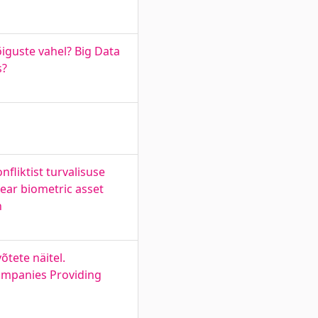
iguste vahel? Big Data
s?
fliktist turvalisuse
wear biometric asset
n
õtete näitel.
Companies Providing