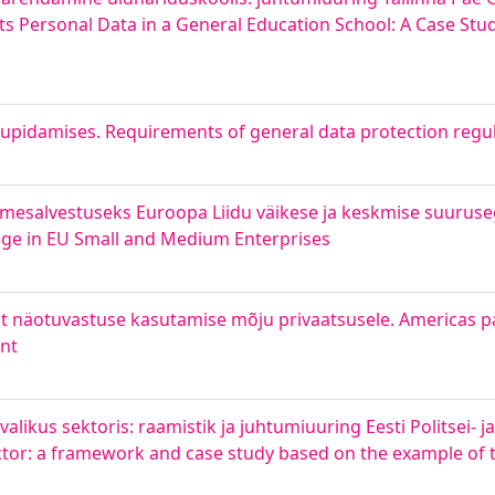
 Personal Data in a General Education School: A Case Stud
pidamises. Requirements of general data protection regul
dmesalvestuseks Euroopa Liidu väikese ja keskmise suuruseg
age in EU Small and Medium Enterprises
t näotuvastuse kasutamise mõju privaatsusele. Americas p
ent
ikus sektoris: raamistik ja juhtumiuuring Eesti Politsei- ja 
sector: a framework and case study based on the example of 