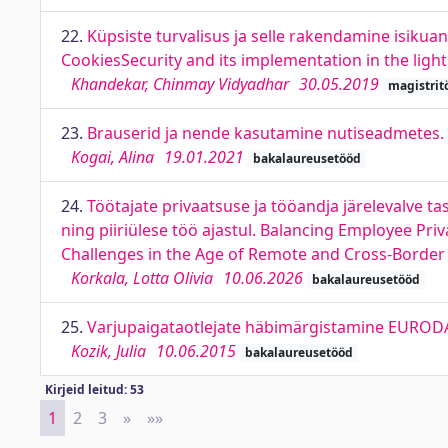
22.
Küpsiste turvalisus ja selle rakendamine isiku
CookiesSecurity and its implementation in the ligh
Khandekar, Chinmay Vidyadhar
30.05.2019
magistrit
23.
Brauserid ja nende kasutamine nutiseadmetes. 
Kogai, Alina
19.01.2021
bakalaureusetööd
24.
Töötajate privaatsuse ja tööandja järelevalve ta
ning piiriülese töö ajastul. Balancing Employee Pri
Challenges in the Age of Remote and Cross-Borde
Korkala, Lotta Olivia
10.06.2026
bakalaureusetööd
25.
Varjupaigataotlejate häbimärgistamine EURODA
Kozik, Julia
10.06.2015
bakalaureusetööd
Kirjeid leitud: 53
1
2
3
»
Next
»»
Last