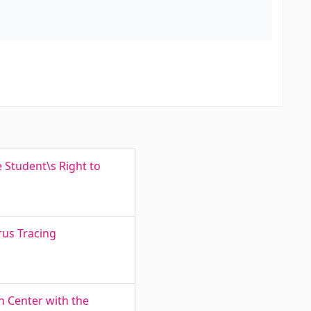
 Student\s Right to
rus Tracing
n Center with the