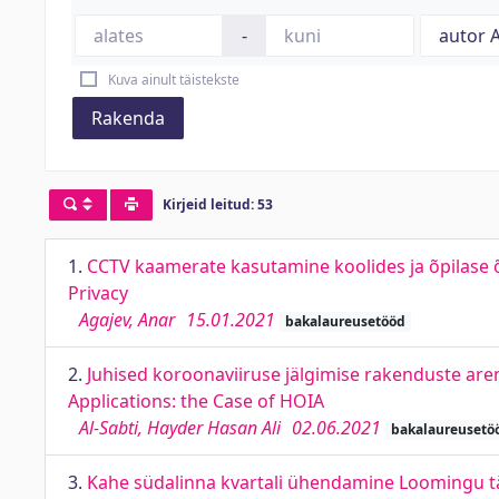
-
Kuva ainult täistekste
Rakenda
Kirjeid leitud: 53
1.
CCTV kaamerate kasutamine koolides ja õpilase õ
Privacy
Agajev, Anar
15.01.2021
bakalaureusetööd
2.
Juhised koroonaviiruse jälgimise rakenduste are
Applications: the Case of HOIA
Al-Sabti, Hayder Hasan Ali
02.06.2021
bakalaureusetö
3.
Kahe südalinna kvartali ühendamine Loomingu tä