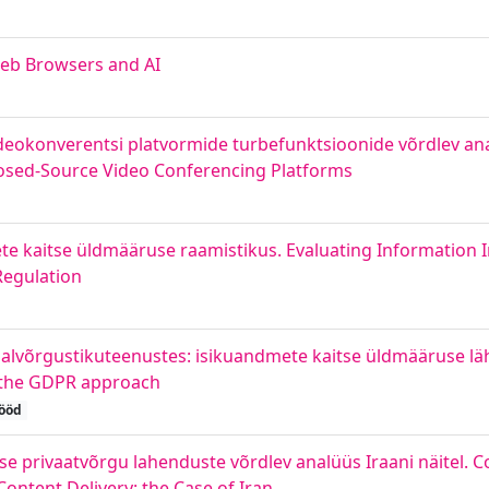
 Web Browsers and AI
ideokonverentsi platvormide turbefunktsioonide võrdlev an
Closed-Source Video Conferencing Platforms
e kaitse üldmääruse raamistikus. Evaluating Information 
Regulation
aalvõrgustikuteenustes: isikuandmete kaitse üldmääruse l
: the GDPR approach
ööd
 privaatvõrgu lahenduste võrdlev analüüs Iraani näitel. C
Content Delivery: the Case of Iran