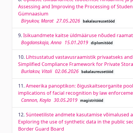
Assessing and Improving the Processing of Students
Gümnaasium
Biryukov, Marat
27.05.2026
bakalaureusetööd
9.
Isikuandmete kaitse üldmääruse nõuded raamatu
Bogdanskaja, Anna
15.01.2019
diplomitööd
10.
Lihtsustatud vastavusraamistik privaatseks an
Simplified Compliance Framework for Private Stor
Burlakov, Vitali
02.06.2026
bakalaureusetööd
11.
Ameerika panoptikon: õiguskaitseorganite pool
implications of facial recognition by law enforcem
Cannon, Kayla
30.05.2019
magistritööd
12.
Sünteetiliste andmete kasutamise võimalused aval
Exploring the use of synthetic data in the public 
Border Guard Board