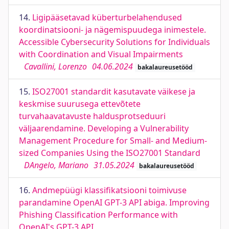
14.
Ligipääsetavad küberturbelahendused
koordinatsiooni- ja nägemispuudega inimestele.
Accessible Cybersecurity Solutions for Individuals
with Coordination and Visual Impairments
Cavallini, Lorenzo
04.06.2024
bakalaureusetööd
15.
ISO27001 standardit kasutavate väikese ja
keskmise suurusega ettevõtete
turvahaavatavuste haldusprotseduuri
väljaarendamine. Developing a Vulnerability
Management Procedure for Small- and Medium-
sized Companies Using the ISO27001 Standard
DAngelo, Mariano
31.05.2024
bakalaureusetööd
16.
Andmepüügi klassifikatsiooni toimivuse
parandamine OpenAI GPT-3 API abiga. Improving
Phishing Classification Performance with
OpenAI's GPT-3 API