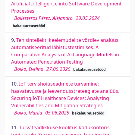
Artificial Intelligence into Software Development
Processes
Ballesteros Pérez, Alejandro
29.05.2024
bakalaureusetööd
9.
Tehisintellekti keelemudelite võrdlev analüüs
automatiseeritud läbistustestimises. A
Comparative Analysis of AI Language Models in
Automated Penetration Testing
Boiko, Evelina
27.05.2025
bakalaureusetööd
10.
IoT tervishoiuseadmete turvamine:
haavatavuste ja leevendusstrateegiate analüüs.
Securing IoT Healthcare Devices: Analyzing
Vulnerabilities and Mitigation Strategies
Boiko, Mariia
05.06.2025
bakalaureusetööd
11.
Turvateadlikkuse koolitus kodukontoris
töötajatele. Security awareness training for