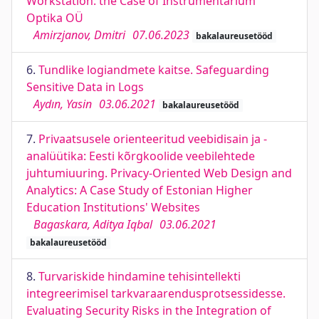
Workstation: the Case of Instrumentarium
Optika OÜ
Amirzjanov, Dmitri
07.06.2023
bakalaureusetööd
6.
Tundlike logiandmete kaitse. Safeguarding
Sensitive Data in Logs
Aydın, Yasin
03.06.2021
bakalaureusetööd
7.
Privaatsusele orienteeritud veebidisain ja -
analüütika: Eesti kõrgkoolide veebilehtede
juhtumiuuring. Privacy-Oriented Web Design and
Analytics: A Case Study of Estonian Higher
Education Institutions' Websites
Bagaskara, Aditya Iqbal
03.06.2021
bakalaureusetööd
8.
Turvariskide hindamine tehisintellekti
integreerimisel tarkvaraarendusprotsessidesse.
Evaluating Security Risks in the Integration of