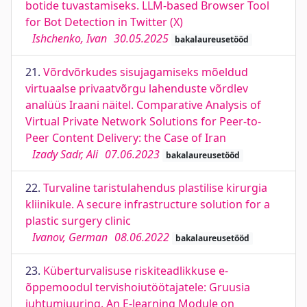
botide tuvastamiseks. LLM-based Browser Tool
for Bot Detection in Twitter (X)
Ishchenko, Ivan
30.05.2025
bakalaureusetööd
21.
Võrdvõrkudes sisujagamiseks mõeldud
virtuaalse privaatvõrgu lahenduste võrdlev
analüüs Iraani näitel. Comparative Analysis of
Virtual Private Network Solutions for Peer-to-
Peer Content Delivery: the Case of Iran
Izady Sadr, Ali
07.06.2023
bakalaureusetööd
22.
Turvaline taristulahendus plastilise kirurgia
kliinikule. A secure infrastructure solution for a
plastic surgery clinic
Ivanov, German
08.06.2022
bakalaureusetööd
23.
Küberturvalisuse riskiteadlikkuse e-
õppemoodul tervishoiutöötajatele: Gruusia
juhtumiuuring. An E-learning Module on