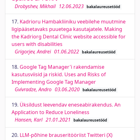
Drobyshev, Mikhail
12.06.2023
bakalaureusetööd
17.
Kadrioru Hambakliiniku veebilehe muutmine
ligipääsetavaks puuetega kasutajatele. Making
the Kadriorg Dental Clinic website accessible for
users with disabilities
Grigorjev, Andrei
01.06.2022
bakalaureusetööd
18.
Google Tag Manager'i rakendamise
kasutusviisid ja riskid. Uses and Risks of
Implementing Google Tag Manager
Gvivradze, Andro
03.06.2020
bakalaureusetööd
19.
Üksildust leevendav eneseabirakendus. An
Application to Reduce Loneliness
Hansen, Karl
21.01.2021
bakalaureusetööd
20.
LLM-põhine brauseritööriist Twitteri (X)