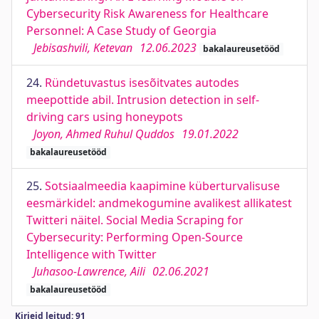
Cybersecurity Risk Awareness for Healthcare
Personnel: A Case Study of Georgia
Jebisashvili, Ketevan
12.06.2023
bakalaureusetööd
24.
Ründetuvastus isesõitvates autodes
meepottide abil. Intrusion detection in self-
driving cars using honeypots
Joyon, Ahmed Ruhul Quddos
19.01.2022
bakalaureusetööd
25.
Sotsiaalmeedia kaapimine küberturvalisuse
eesmärkidel: andmekogumine avalikest allikatest
Twitteri näitel. Social Media Scraping for
Cybersecurity: Performing Open-Source
Intelligence with Twitter
Juhasoo-Lawrence, Aili
02.06.2021
bakalaureusetööd
Kirjeid leitud: 91