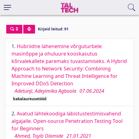
Kirjeid leitud: 91
1.
Hübriidne lähenemine võrguturbele:
masinõppe ja ohuluure kooskasutus
kõrvalekallete paremaks tuvastamiseks. A Hybrid
Approach to Network Security: Combining
Machine Learning and Threat Intelligence for
Improved DDoS Detection
Adetunji, Adeyimika Agboola
07.06.2024
bakalaureusetööd
2.
Avatud lähtekoodiga läbistustestimisvahend
algajaile. Open-source Penetration Testing Tool
for Beginners
Ahmed, Toyib Olamide
21.01.2021