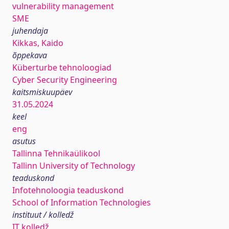
vulnerability management
SME
juhendaja
Kikkas, Kaido
õppekava
Küberturbe tehnoloogiad
Cyber Security Engineering
kaitsmiskuupäev
31.05.2024
keel
eng
asutus
Tallinna Tehnikaülikool
Tallinn University of Technology
teaduskond
Infotehnoloogia teaduskond
School of Information Technologies
instituut / kolledž
IT kolledž