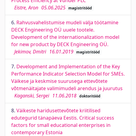
Process Efficiency at Vunder PLC
Eistre, Aron
05.06.2025
magistritööd
6.
Rahvusvahelistumise mudeli välja töötamine
DECK Engineering OÜ uuele tootele.
Development of the internationalization model
for new product by DECK Engineering OÜ.
Jekimov, Dmitri
16.01.2019
magistritööd
7.
Development and Implementation of the Key
Performance Indicator Selection Model for SMEs.
Väikese ja keskmise suurusega ettevõtete
võtmenäitajate valimimudeli arendus ja juurutus
Kaganski, Sergei
11.06.2018
doktoritööd
8.
Väikeste haridusettevõtete kriitilised
edutegurid tänapäeva Eestis. Critical success
factors for small educational enterprises in
contemporary Estonia