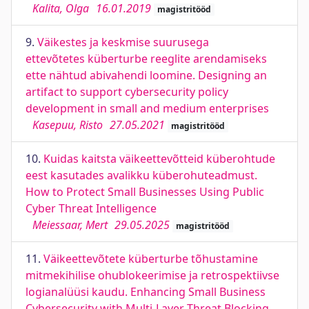
Kalita, Olga
16.01.2019
magistritööd
9.
Väikestes ja keskmise suurusega
ettevõtetes küberturbe reeglite arendamiseks
ette nähtud abivahendi loomine. Designing an
artifact to support cybersecurity policy
development in small and medium enterprises
Kasepuu, Risto
27.05.2021
magistritööd
10.
Kuidas kaitsta väikeettevõtteid küberohtude
eest kasutades avalikku küberohuteadmust.
How to Protect Small Businesses Using Public
Cyber Threat Intelligence
Meiessaar, Mert
29.05.2025
magistritööd
11.
Väikeettevõtete küberturbe tõhustamine
mitmekihilise ohublokeerimise ja retrospektiivse
logianalüüsi kaudu. Enhancing Small Business
Cybersecurity with Multi-Layer Threat Blocking