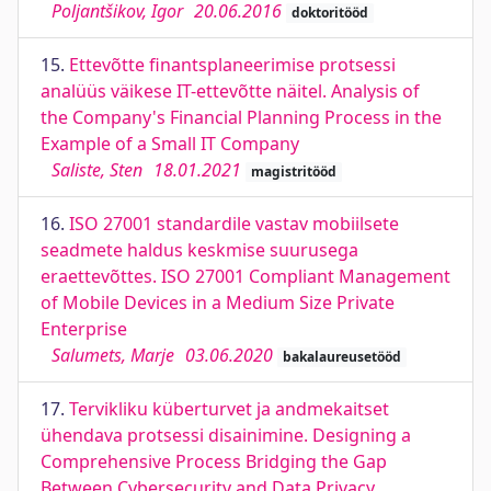
Poljantšikov, Igor
20.06.2016
doktoritööd
15.
Ettevõtte finantsplaneerimise protsessi
analüüs väikese IT-ettevõtte näitel. Analysis of
the Company's Financial Planning Process in the
Example of a Small IT Company
Saliste, Sten
18.01.2021
magistritööd
16.
ISO 27001 standardile vastav mobiilsete
seadmete haldus keskmise suurusega
eraettevõttes. ISO 27001 Compliant Management
of Mobile Devices in a Medium Size Private
Enterprise
Salumets, Marje
03.06.2020
bakalaureusetööd
17.
Tervikliku küberturvet ja andmekaitset
ühendava protsessi disainimine. Designing a
Comprehensive Process Bridging the Gap
Between Cybersecurity and Data Privacy