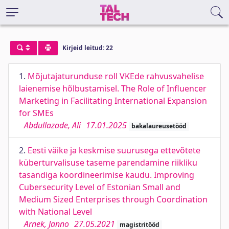
Kirjeid leitud: 22
1.
Mõjutajaturunduse roll VKEde rahvusvahelise
laienemise hõlbustamisel. The Role of Influencer
Marketing in Facilitating International Expansion
for SMEs
Abdullazade, Ali
17.01.2025
bakalaureusetööd
2.
Eesti väike ja keskmise suurusega ettevõtete
küberturvalisuse taseme parendamine riikliku
tasandiga koordineerimise kaudu. Improving
Cubersecurity Level of Estonian Small and
Medium Sized Enterprises through Coordination
with National Level
Arnek, Janno
27.05.2021
magistritööd