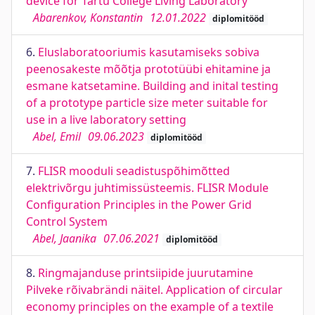
device for Tartu College Living Laboratory
Abarenkov, Konstantin
12.01.2022
diplomitööd
6.
Eluslaboratooriumis kasutamiseks sobiva
peenosakeste mõõtja prototüübi ehitamine ja
esmane katsetamine. Building and inital testing
of a prototype particle size meter suitable for
use in a live laboratory setting
Abel, Emil
09.06.2023
diplomitööd
7.
FLISR mooduli seadistuspõhimõtted
elektrivõrgu juhtimissüsteemis. FLISR Module
Configuration Principles in the Power Grid
Control System
Abel, Jaanika
07.06.2021
diplomitööd
8.
Ringmajanduse printsiipide juurutamine
Pilveke rõivabrändi näitel. Application of circular
economy principles on the example of a textile