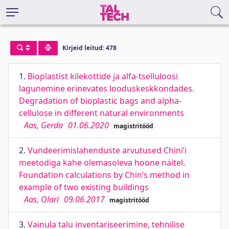
Kirjeid leitud: 478
1.
Bioplastist kilekottide ja alfa-tselluloosi
lagunemine erinevates looduskeskkondades.
Degradation of bioplastic bags and alpha-
cellulose in different natural environments
Aas, Gerda
01.06.2020
magistritööd
2.
Vundeerimislahenduste arvutused Chini’i
meetodiga kahe olemasoleva hoone näitel.
Foundation calculations by Chin’s method in
example of two existing buildings
Aas, Olari
09.06.2017
magistritööd
3.
Vainula talu inventariseerimine, tehnilise