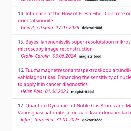
14.
Inﬂuence of the Flow of Fresh Fiber Concrete o
orientatsioonile
Goidyk, Oksana
17.03.2025
doktoritööd
15.
Bayesi lähenemisviis super-resolutsioon mikros
microscopy image reconstruction
Grahv, Cärolin
03.06.2024
magistritööd
16.
Tuumamagnetresonantsspektroskoopia tundlikk
vähidiagnostikas. Enhancing the sensitivity of nu
to apply it in cancer diagnostics
Helen Pais
01.06.2023
magistritööd
17.
Quantum Dynamics of Noble Gas Atoms and Metha
Väärisgaasi aatomite ja metaani kvantdünaamika f
Jafari, Tanzeeha
31.01.2025
doktoritööd