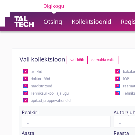
Digikogu
Otsing
Kollektsioonid
Regis
Vali kollektsioon
vali kõik
eemalda valik
artiklid
bakala
doktoritööd
IOP
magistritööd
raamat
Tehnikaülikooli ajalugu
Tehnika
õpikud ja õppevahendid
Pealkiri
Autor/ju
Aasta
Reasta