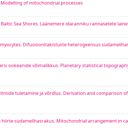
 Modelling of mitochondrial processes
Baltic Sea Shores. Läänemere idaranniku rannasetete lain
diomyocytes. Difusioonitakistuste heterogeensus südamelih
Marsi ookeanide võimalikkus. Planetary statistical topograph
ritmide tuletamine ja võrdlus. Derivation and comparison of
 hiirte südamelihasrakus. Mitochondrial arrangement in car