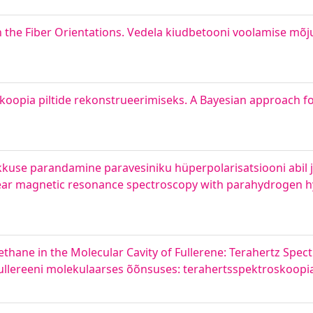
n the Fiber Orientations. Vedela kiudbetooni voolamise mõ
koopia piltide rekonstrueerimiseks. A Bayesian approach fo
use parandamine paravesiniku hüperpolarisatsiooni abil 
clear magnetic resonance spectroscopy with parahydrogen h
ne in the Molecular Cavity of Fullerene: Terahertz Spect
ullereeni molekulaarses õõnsuses: terahertsspektroskoopi