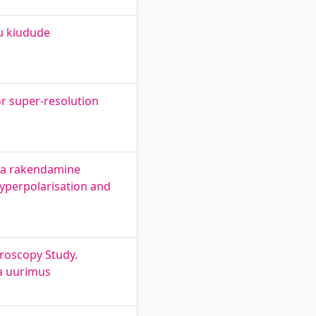
ju kiudude
r super-resolution
ja rakendamine
yperpolarisation and
roscopy Study.
a uurimus