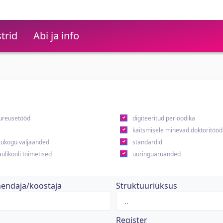
trid
Abi ja info
ureusetööd
digiteeritud perioodika
kaitsmisele minevad doktoritööd
ukogu väljaanded
standardid
ülikooli toimetised
uuringuaruanded
hendaja/koostaja
Struktuuriüksus
Register