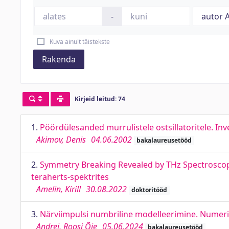
-
Kuva ainult täistekste
Rakenda
Kirjeid leitud: 74
1.
Pöördülesanded murrulistele ostsillatoritele. Inv
Akimov, Denis
04.06.2002
bakalaureusetööd
2.
Symmetry Breaking Revealed by THz Spectroscop
teraherts-spektrites
Amelin, Kirill
30.08.2022
doktoritööd
3.
Närviimpulsi numbriline modelleerimine. Numeri
Andrei, Roosi Õie
05.06.2024
bakalaureusetööd