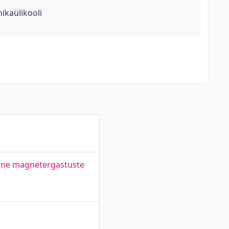
nikaülikooli
mine magnetergastuste