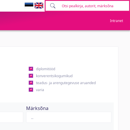
Intranet
diplomitööd
konverentsikogumikud
teadus- ja arengutegevuse aruanded
varia
Märksõna