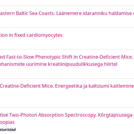
astern Baltic Sea Coasts. Läänemere idaranniku haldamise 
sion in fixed cardiomyocytes
 Fast-to-Slow Phenotypic Shift in Creatine-Deficient Mice.
hhanismide uurimine kreatiinipuudulikkusega hiirtel
reatine-Deficient Mice. Energeetika ja kaltsiumi käitlemine
ative Two-Photon Absorption Spectroscopy. Kõrgtäpsusega
koopias
ktoritööd