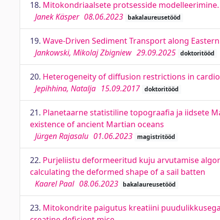
18.
Mitokondriaalsete protsesside modelleerimine.
Janek Käsper
08.06.2023
bakalaureusetööd
19.
Wave-Driven Sediment Transport along Eastern 
Jankowski, Mikolaj Zbigniew
29.09.2025
doktoritööd
20.
Heterogeneity of diffusion restrictions in car
Jepihhina, Natalja
15.09.2017
doktoritööd
21.
Planetaarne statistiline topograafia ja iidsete 
existence of ancient Martian oceans
Jürgen Rajasalu
01.06.2023
magistritööd
22.
Purjeliistu deformeeritud kuju arvutamise algo
calculating the deformed shape of a sail batten
Kaarel Paal
08.06.2023
bakalaureusetööd
23.
Mitokondrite paigutus kreatiini puudulikkusega
creatine deficient mice