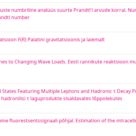
te numbriline analüüs suurte Prandtl'i arvude korral. Num
randtl number
tsioon F(R) Palatini gravitatsioonis ja laiemalt
ches to Changing Wave Loads. Eesti rannikute reaktsioon m
 States Featuring Multiple Leptons and Hadronic τ Decay P
hadronilisi τ laguprodukte sisaldavates lõppolekutes
e fluorestsentssignaali põhjal. Estimation of the intracell