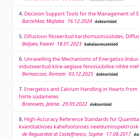
4.
Decision Support Tools for the Management of E
Barzehkar, Mojtaba
16.12.2024
doktoritööd
5.
Difusioon fikseeritud kardiomüotsüütides. Diffu
Beljaev, Kaarel
18.01.2023
bakalaureusetööd
6.
Unravelling the Mechanisms of Energetics-Induced
indutseeritud kiire-aeglase fenotüübilise nihke me
Bernasconi, Romain
03.12.2025
doktoritööd
7.
Energetics and Calcium Handling in Hearts from C
hiirte südametes
Branovets, Jelena
29.09.2022
doktoritööd
8.
High-Accuracy Reference Standards for Quantit
kvantitatiivses kahefootonses neeldumisspektros
de Reguardati di Castelfranco, Sophie
17.08.2017
do