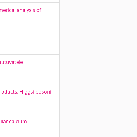
erical analysis of
uutuvatele
roducts. Higgsi bosoni
ular calcium