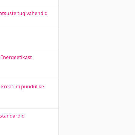
otsuste tugivahendid
 Energeetikast
 kreatiini puudulike
 standardid