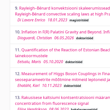
9.
Rayleigh–Bénard konvektsiooni skaleerumisseadus
Rayleigh-Bénard convective scaling laws at high P
Di Lavore Enrico
18.01.2023
magistritööd
10.
Inﬂation in F(R) Palatini Gravity and Beyond. Inﬂa
Dioguardi, Christian
06.05.2026
doktoritööd
11.
Quantification of the Reaction of Estonian Bea
lainekoormustele
Eelsalu, Maris
05.10.2020
doktoritööd
12.
Measurement of Higgs Boson Couplings in Final
seoseparameetrite mõõtmine mitmeid leptoneid ja 
Ehatäht, Karl
10.11.2023
doktoritööd
13.
Rakusisese kaltsiumi kontsentratsiooni määramin
concentration from fluorescence signal
Eliise Hendrikson
08.06.2023
bakalaureusetööd