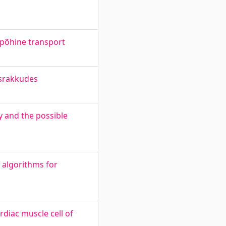
epõhine transport
asrakkudes
y and the possible
 algorithms for
diac muscle cell of