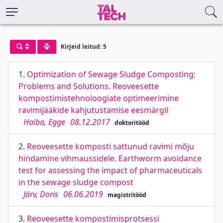
Kirjeid leitud: 5
1.
Optimization of Sewage Sludge Composting:
Problems and Solutions. Reoveesette
kompostimistehnoloogiate optimeerimine
ravimijääkide kahjutustamise eesmärgil
Haiba, Egge
08.12.2017
doktoritööd
2.
Reoveesette komposti sattunud ravimi mõju
hindamine vihmaussidele. Earthworm avoidance
test for assessing the impact of pharmaceuticals
in the sewage sludge compost
Järv, Doris
06.06.2019
magistritööd
3.
Reoveesette kompostimisprotsessi