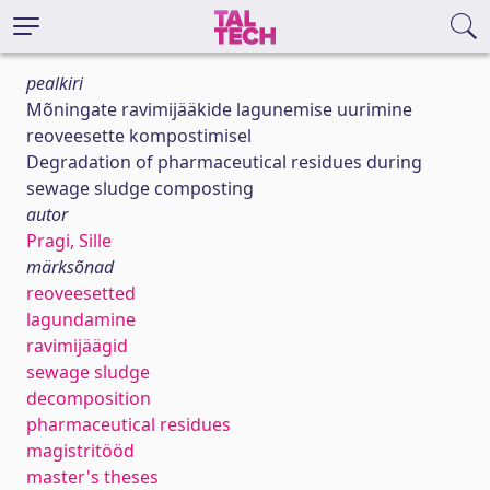
pealkiri
Mõningate ravimijääkide lagunemise uurimine
reoveesette kompostimisel
Degradation of pharmaceutical residues during
sewage sludge composting
autor
Pragi, Sille
märksõnad
reoveesetted
lagundamine
ravimijäägid
sewage sludge
decomposition
pharmaceutical residues
magistritööd
master's theses