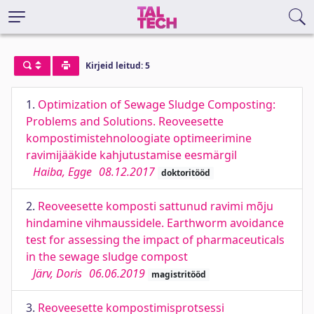
Kirjeid leitud: 5
1.
Optimization of Sewage Sludge Composting:
Problems and Solutions. Reoveesette
kompostimistehnoloogiate optimeerimine
ravimijääkide kahjutustamise eesmärgil
Haiba, Egge
08.12.2017
doktoritööd
2.
Reoveesette komposti sattunud ravimi mõju
hindamine vihmaussidele. Earthworm avoidance
test for assessing the impact of pharmaceuticals
in the sewage sludge compost
Järv, Doris
06.06.2019
magistritööd
3.
Reoveesette kompostimisprotsessi