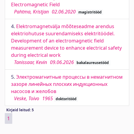
Electromagnetic Field
Pahtma, Kristjan
02.06.2020
magistritööd
4.
Elektromagnetvälja mõõteseadme arendus
elektriohutuse suurendamiseks elektritöödel.
Development of an electromagnetic field
measurement device to enhance electrical safety
during electrical work
Tanissaar, Kevin
09.06.2026
bakalaureusetööd
5.
Электромагнитные процессы в немагнитном
зазоре линейных плоских индукционных
насосов и желобов
Veske, Toivo
1965
doktoritööd
Kirjeid leitud: 5
1