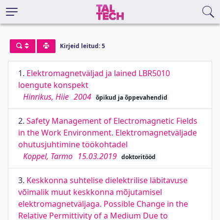
Kirjeid leitud: 5
1.
Elektromagnetväljad ja lained LBR5010
loengute konspekt
Hinrikus, Hiie
2004
õpikud ja õppevahendid
2.
Safety Management of Electromagnetic Fields
in the Work Environment. Elektromagnetväljade
ohutusjuhtimine töökohtadel
Koppel, Tarmo
15.03.2019
doktoritööd
3.
Keskkonna suhtelise dielektrilise läbitavuse
võimalik muut keskkonna mõjutamisel
elektromagnetväljaga. Possible Change in the
Relative Permittivity of a Medium Due to