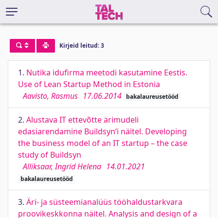
Kirjeid leitud: 3
1.
Nutika idufirma meetodi kasutamine Eestis.
Use of Lean Startup Method in Estonia
Aavisto, Rasmus
17.06.2014
bakalaureusetööd
2.
Alustava IT ettevõtte ärimudeli
edasiarendamine Buildsyn’i näitel. Developing
the business model of an IT startup – the case
study of Buildsyn
Alliksaar, Ingrid Helena
14.01.2021
bakalaureusetööd
3.
Äri- ja süsteemianalüüs tööhaldustarkvara
proovikeskkonna näitel. Analysis and design of a