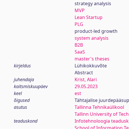
strategy analysis
MVP
Lean Startup
PLG
product-led growth
system analysis
B2B
SaaS
master's theses
kirjeldus
Lühikokkuvõte
Abstract
juhendaja
Krist, Alari
kaitsmiskuupäev
29.05.2023
keel
est
õigused
Tähtajalise juurdepääsup
asutus
Tallinna Tehnikaülikool
Tallinn University of Tec
teaduskond
Infotehnoloogia teadus
School of Information T