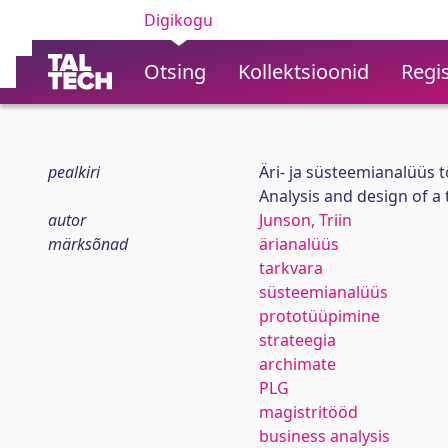
Digikogu
Otsing
Kollektsioonid
Regis
pealkiri
Äri- ja süsteemianalüüs 
Analysis and design of 
autor
Junson, Triin
märksõnad
ärianalüüs
tarkvara
süsteemianalüüs
prototüüpimine
strateegia
archimate
PLG
magistritööd
business analysis