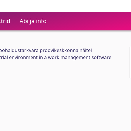
trid
Abi ja info
tööhaldustarkvara proovikeskkonna näitel
a trial environment in a work management software