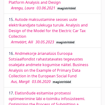
Platform Analysis and Design
Arengu, Laura
03.06.2021
magistritööd
15.
Autode maksustamine seoses uute
elektrikandjate tulekuga turule. Analysis and
Design of the Model for the Electric Car Tax
Collection
Armväärt, Aili
30.05.2023
magistritööd
16.
Andmekorje ärianalüüs Euroopa
Sotsiaalfondist rahastatavates tegevustes
osalejate andmete kogumise näitel. Business
Analysis on the Example of Primary Data
Collection in the European Social Fund
Aus, Margit
03.06.2020
magistritööd
17.
Elatisnõude esitamise protsessi
optimeerimine läbi e-toimiku infosüsteemi.
Optimizing the Process of Submitting a