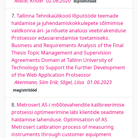
Aiaste, Kristel
02.06.2020
diplomitööd
7.
Tallinna Tehnikaülikooli lõputööde teemade
haldamise ja juhendamiskokkulepete sõlmimise
valdkonna äri- ja nõuete analüüs veebirakenduse
Protsessor edasiarendamise toetamiseks.
Business and Requirements Analysis of the Final
Thesis Topic Management and Supervision
Agreements Domain at Tallinn University of
Technology to Support the Further Development
of the Web Application Protsessor
Akermann, Siim Erik; Sõgel, Liisa
01.06.2023
magistritööd
8.
Metrosert AS-i mõõtevahendite kalibreerimise
protsessi optimeerimine läbi klientide seadmete
haldamise lahenduse. Optimisation of AS
Metrosert calibration process of measuring
instruments through customer equipment