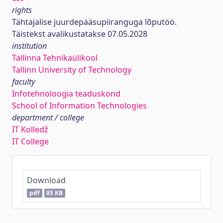
rights
Tähtajalise juurdepääsupiiranguga lõputöö.
Täistekst avalikustatakse 07.05.2028
institution
Tallinna Tehnikaülikool
Tallinn University of Technology
faculty
Infotehnoloogia teaduskond
School of Information Technologies
department / college
IT Kolledž
IT College
Download
pdf
85 KB