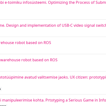
äbi e-toimiku infosüsteemi. Optimizing the Process of Sub
ine. Design and implementation of USB-C video signal switc
arehouse robot based on ROS
 a warehouse robot based on ROS
totüüpimine avatud valitsemise jaoks. UX citizen: prototypi
s
manipuleerimise kohta. Prtotyping a Serious Game in Inf