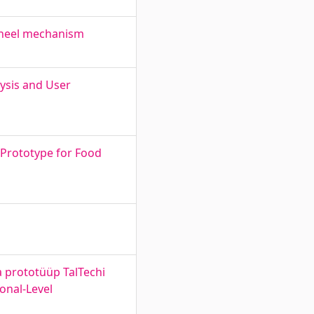
 wheel mechanism
ysis and User
 Prototype for Food
a prototüüp TalTechi
onal-Level