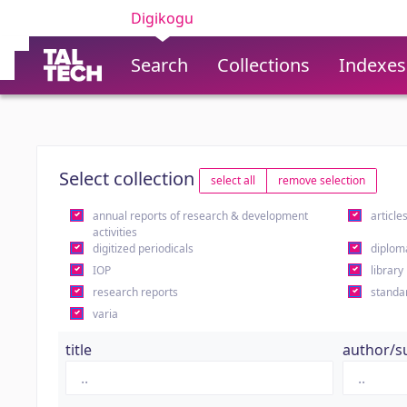
Digikogu
Search
Collections
Indexes
Select collection
select all
remove selection
annual reports of research & development
article
activities
digitized periodicals
diplom
IOP
library
research reports
standa
varia
title
author/s