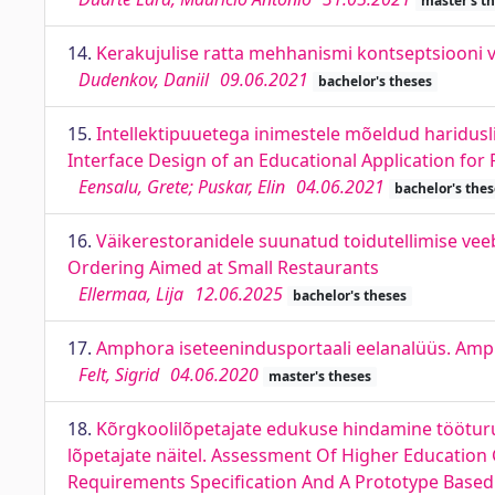
master's t
14.
Kerakujulise ratta mehhanismi kontseptsiooni 
Dudenkov, Daniil
09.06.2021
bachelor's theses
15.
Intellektipuuetega inimestele mõeldud haridusl
Interface Design of an Educational Application for P
Eensalu, Grete; Puskar, Elin
04.06.2021
bachelor's thes
16.
Väikerestoranidele suunatud toidutellimise ve
Ordering Aimed at Small Restaurants
Ellermaa, Lija
12.06.2025
bachelor's theses
17.
Amphora iseteenindusportaali eelanalüüs. Ampho
Felt, Sigrid
04.06.2020
master's theses
18.
Kõrgkoolilõpetajate edukuse hindamine tööturul
lõpetajate näitel. Assessment Of Higher Educatio
Requirements Specification And A Prototype Based