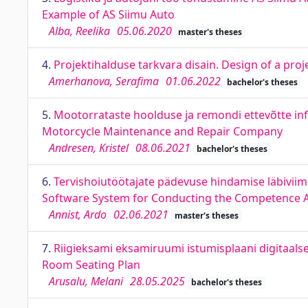
Example of AS Siimu Auto
Alba, Reelika
05.06.2020
master's theses
4.
Projektihalduse tarkvara disain. Design of a p
Amerhanova, Serafima
01.06.2022
bachelor's theses
5.
Mootorrataste hoolduse ja remondi ettevõtte in
Motorcycle Maintenance and Repair Company
Andresen, Kristel
08.06.2021
bachelor's theses
6.
Tervishoiutöötajate pädevuse hindamise läbiviim
Software System for Conducting the Competence A
Annist, Ardo
02.06.2021
master's theses
7.
Riigieksami eksamiruumi istumisplaani digitaalse
Room Seating Plan
Arusalu, Melani
28.05.2025
bachelor's theses