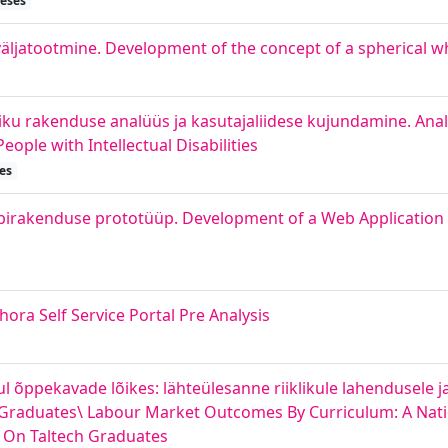
heses
väljatootmine. Development of the concept of a spherical
iku rakenduse analüüs ja kasutajaliidese kujundamine. Anal
eople with Intellectual Disabilities
es
ebirakenduse prototüüp. Development of a Web Application
ra Self Service Portal Pre Analysis
 õppekavade lõikes: lähteülesanne riiklikule lahendusele j
n Graduates\ Labour Market Outcomes By Curriculum: A Nati
 On Taltech Graduates