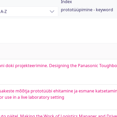
Index
prototüüpimine - keyword
ni doki projekteerimine. Designing the Panasonic Toughb
akeste mõõtja prototüübi ehitamine ja esmane katsetamine.
or use in a live laboratory setting
uto näitel. Making the Work of Logistics Manager and Drive