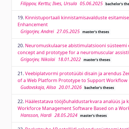
Filippov, Kerttu; Ilves, Ursula
05.06.2025
bachelor's th
19.
Kinnistuportaali kinnistamisavalduste esitamis
Enhancement
Grigorjev, Andrei
27.05.2025
master's theses
20.
Neuromuskulaarse abistimulatsiooni süsteemi e
concept and prototype for a neuromuscular assisti
Grigorjev, Nikolai
18.01.2022
master's theses
21.
Veebiplatvormi prototüübi disain ja arendus Z
of a Web Platform Prototype to Support Workflow 
Gudovskaja, Alisa
20.01.2026
bachelor's theses
22.
Häälestatava tööjõuhaldustarkvara analüüs ja k
Workforce Management Software Based on a Wo
Hansson, Hardi
28.05.2024
master's theses