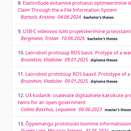
8.
Elatisnõude esitamise protsessi optimeerimine l
Claim Through the e-File Information System
Bartosh, Kristina
04.06.2024
bachelor's theses
9.
USB-C videovoo lüliti projekteerimine ja teostam
Bergmann, Tristan
10.06.2026
bachelor's theses
10.
Laoroboti protoüüp ROS basis. Protype of a w
Brusnitsin, Vladislav
09.01.2025
diploma theses
11.
Laoroboti prototüüp ROS baasil. Prototype of
Brusnitsin, Vladislav
09.01.2025
diploma theses
12.
UX kodanik: osalevate digitaalsete kaksikute pro
twins for an open government
Collins-Baxxhus, Lequanne
06.06.2023
master's these
13.
Õppemängu prototüübi loomine informatsiooni 
Duarte Lara, Mauricio Antonio
31.05.2021