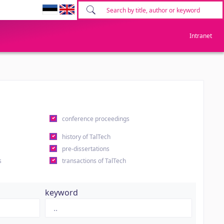
Intranet
conference proceedings
history of TalTech
pre-dissertations
s
transactions of TalTech
keyword