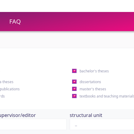
FAQ
s
bachelor's theses
a theses
dissertations
 publications
master's theses
rds
textbooks and teaching material
upervisor/editor
structural unit