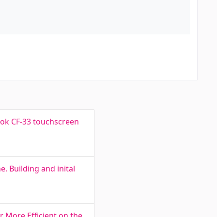
ook CF-33 touchscreen
 Building and inital
r More Efficient on the