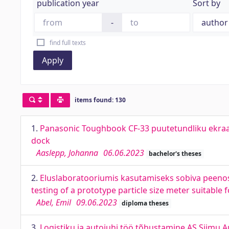
publication year
Sort by
-
find full texts
Apply
items found: 130
1.
Panasonic Toughbook CF-33 puutetundliku ekraa
dock
Aaslepp, Johanna
06.06.2023
bachelor's theses
2.
Eluslaboratooriumis kasutamiseks sobiva peenos
testing of a prototype particle size meter suitable f
Abel, Emil
09.06.2023
diploma theses
3.
Logistiku ja autojuhi töö tõhustamine AS Siimu A