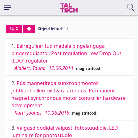
Kirjeid leitud: 11
1.
Eelreguleeritud madala pingelanguga
pingeregulaator. Post regulation Low Drop Out
(LDO) regulator
Alabert, Tauno
12.06.2014
magistritööd
2.
Püsimagnetitega sünkroonmootori
juhtkontrolleri riistvara arendus. Permanent
magnet synchronous motor controller hardware
development
Karu, Joonas
11.06.2015
magistritööd
3.
Valgusdioodidel valgusti fotostuudiole. LED
luminaire for photostudio