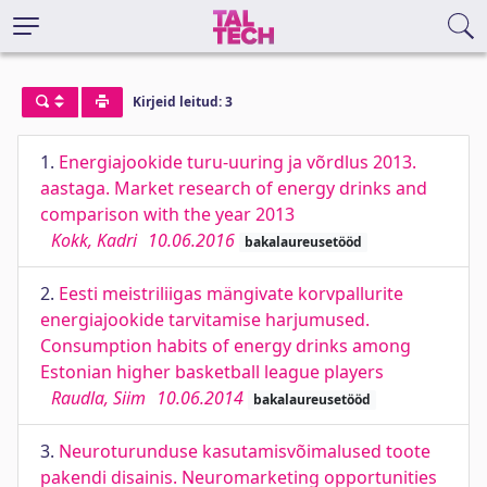
Kirjeid leitud: 3
1.
Energiajookide turu-uuring ja võrdlus 2013.
aastaga. Market research of energy drinks and
comparison with the year 2013
Kokk, Kadri
10.06.2016
bakalaureusetööd
2.
Eesti meistriliigas mängivate korvpallurite
energiajookide tarvitamise harjumused.
Consumption habits of energy drinks among
Estonian higher basketball league players
Raudla, Siim
10.06.2014
bakalaureusetööd
3.
Neuroturunduse kasutamisvõimalused toote
pakendi disainis. Neuromarketing opportunities