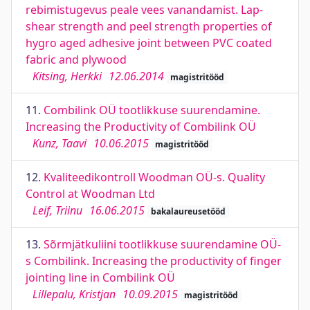
rebimistugevus peale vees vanandamist. Lap-
shear strength and peel strength properties of
hygro aged adhesive joint between PVC coated
fabric and plywood
Kitsing, Herkki
12.06.2014
magistritööd
11.
Combilink OÜ tootlikkuse suurendamine.
Increasing the Productivity of Combilink OÜ
Kunz, Taavi
10.06.2015
magistritööd
12.
Kvaliteedikontroll Woodman OÜ-s. Quality
Control at Woodman Ltd
Leif, Triinu
16.06.2015
bakalaureusetööd
13.
Sõrmjätkuliini tootlikkuse suurendamine OÜ-
s Combilink. Increasing the productivity of finger
jointing line in Combilink OÜ
Lillepalu, Kristjan
10.09.2015
magistritööd