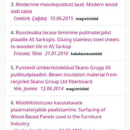
3.
Modernne massiivpuidust laud. Modern wood
slab table
Cantürk, Çağdaş
10.06.2015
magistritööd
4.
Roostevaba terase liimimine puitmaterjalist
plaadile AS Sarkopis. Gluing stainless steel sheets
to wooden tile in AS Sarkop
Erissaar, Tõnis
21.01.2016
bakalaureusetööd
5.
Puistevill ümbertöödeldud Skano Grupp AS
puitkiudplaadist. Blown insulation material from
recycled Skano Group Ltd fiberboard
Hiie, Joonas
12.06.2014
magistritööd
6.
Mööblitööstuses kasutatavate
plaatmaterjalide pealistamine. Surfacing of
Wood-Based Panels used in the Furniture
Industry