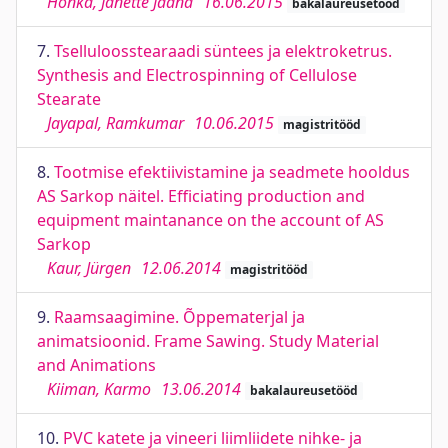
Honka, Janette Jaana
16.06.2015
bakalaureusetööd
7.
Tselluloosstearaadi süntees ja elektroketrus.
Synthesis and Electrospinning of Cellulose
Stearate
Jayapal, Ramkumar
10.06.2015
magistritööd
8.
Tootmise efektiivistamine ja seadmete hooldus
AS Sarkop näitel. Efficiating production and
equipment maintanance on the account of AS
Sarkop
Kaur, Jürgen
12.06.2014
magistritööd
9.
Raamsaagimine. Õppematerjal ja
animatsioonid. Frame Sawing. Study Material
and Animations
Kiiman, Karmo
13.06.2014
bakalaureusetööd
10.
PVC katete ja vineeri liimliidete nihke- ja