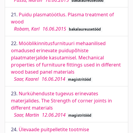
Püssa, Martin
16.06.2015
bakalaureusetööd
21.
Puidu plasmatöötlus. Plasma treatment of
wood
Robam, Karl
16.06.2015
bakalaureusetööd
22.
Mööblikinnitusfurnituuri mehaanilised
omadused erinevate puidupõhiste
plaatmaterjalide kasutamisel. Mechanical
properties of furnituure fittings used in different
wood based panel materials
Saar, Kaarel
16.06.2014
magistritööd
23.
Nurkühenduste tugevus erinevates
materjalides. The Strength of corner joints in
different materials
Saar, Martin
12.06.2014
magistritööd
24.
Ülevaade puitpelletite tootmise