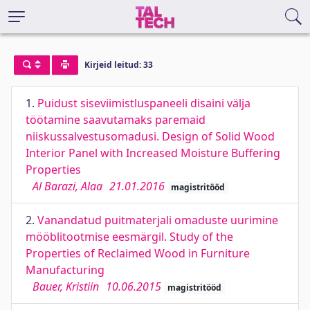
Kirjeid leitud: 33
1.
Puidust siseviimistluspaneeli disaini välja
töötamine saavutamaks paremaid
niiskussalvestusomadusi. Design of Solid Wood
Interior Panel with Increased Moisture Buffering
Properties
Al Barazi, Alaa
21.01.2016
magistritööd
2.
Vanandatud puitmaterjali omaduste uurimine
mööblitootmise eesmärgil. Study of the
Properties of Reclaimed Wood in Furniture
Manufacturing
Bauer, Kristiin
10.06.2015
magistritööd