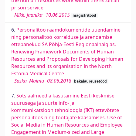
the human resources work within the Estonian
prison service
Mikk, Jaanika
10.06.2015
magistritööd
6.
Personalitöö raamdokumentide uuendamine
ning personalitöö korralduse ja arendamise
ettepanekud SA Põhja-Eesti Regionaalhaiglas.
Renewing Framework Documents of Human
Resources and Proposals for Developing Human
Resources and its organisation in the North
Estonia Medical Centre
Saska, Maimu
08.06.2018
bakalaureusetööd
7.
Sotsiaalmeedia kasutamine Eesti keskmise
suurusega ja suurte info- ja
kommunikatsioonitehnoloogia (IKT) ettevõtete
personalitöös ning töötajate kaasamises. Use of
Social Media in Human Resources and Employee
Engagement in Medium-sized and Large