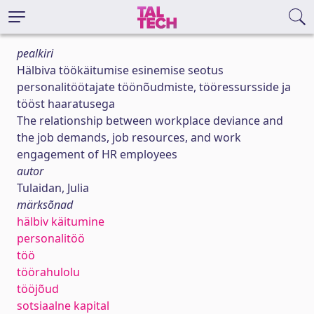
pealkiri
Hälbiva töökäitumise esinemise seotus
personalitöötajate töönõudmiste, tööressursside ja
tööst haaratusega
The relationship between workplace deviance and
the job demands, job resources, and work
engagement of HR employees
autor
Tulaidan, Julia
märksõnad
hälbiv käitumine
personalitöö
töö
töörahulolu
tööjõud
sotsiaalne kapital