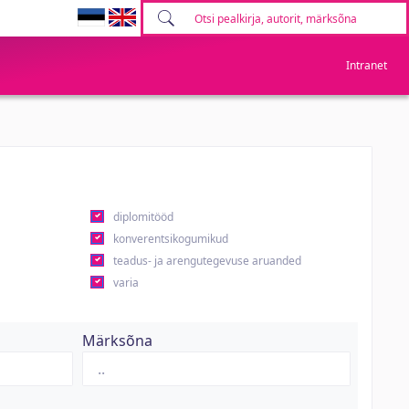
Intranet
diplomitööd
konverentsikogumikud
teadus- ja arengutegevuse aruanded
varia
Märksõna