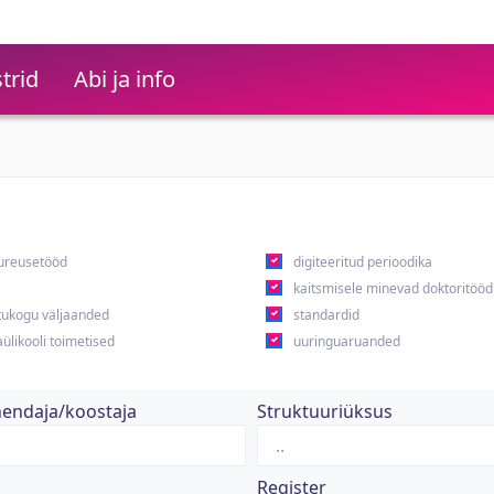
trid
Abi ja info
ureusetööd
digiteeritud perioodika
kaitsmisele minevad doktoritööd
ukogu väljaanded
standardid
ülikooli toimetised
uuringuaruanded
hendaja/koostaja
Struktuuriüksus
Register