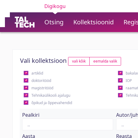
Digikogu
Otsing
Kollektsioonid
Regis
Vali kollektsioon
vali kõik
eemalda valik
artiklid
bakala
doktoritööd
IOP
magistritööd
raamat
Tehnikaülikooli ajalugu
Tehnika
õpikud ja õppevahendid
Pealkiri
Autor/ju
Aasta
Reasta