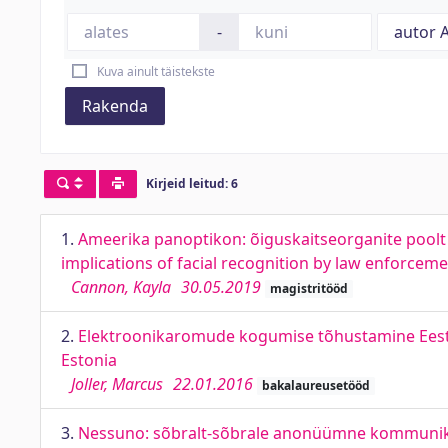
-
Kuva ainult täistekste
Rakenda
Kirjeid leitud: 6
1.
Ameerika panoptikon: õiguskaitseorganite poolt
implications of facial recognition by law enforcem
Cannon, Kayla
30.05.2019
magistritööd
2.
Elektroonikaromude kogumise tõhustamine Eestis.
Estonia
Joller, Marcus
22.01.2016
bakalaureusetööd
3.
Nessuno: sõbralt-sõbrale anonüümne kommunika