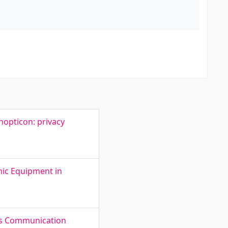
opticon: privacy
nic Equipment in
us Communication