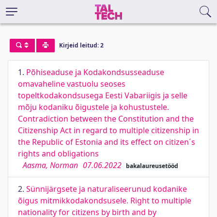
Kirjeid leitud: 2
1.
Põhiseaduse ja Kodakondsusseaduse
omavaheline vastuolu seoses
topeltkodakondsusega Eesti Vabariigis ja selle
mõju kodaniku õigustele ja kohustustele.
Contradiction between the Constitution and the
Citizenship Act in regard to multiple citizenship in
the Republic of Estonia and its effect on citizen´s
rights and obligations
Aasma, Norman
07.06.2022
bakalaureusetööd
2.
Sünnijärgsete ja naturaliseerunud kodanike
õigus mitmikkodakondsusele. Right to multiple
nationality for citizens by birth and by