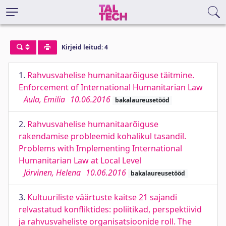
Kirjeid leitud: 4
1.
Rahvusvahelise humanitaarõiguse täitmine.
Enforcement of International Humanitarian Law
Aula, Emilia
10.06.2016
bakalaureusetööd
2.
Rahvusvahelise humanitaarõiguse
rakendamise probleemid kohalikul tasandil.
Problems with Implementing International
Humanitarian Law at Local Level
Järvinen, Helena
10.06.2016
bakalaureusetööd
3.
Kultuuriliste väärtuste kaitse 21 sajandi
relvastatud konfliktides: poliitikad, perspektiivid
ja rahvusvaheliste organisatsioonide roll. The