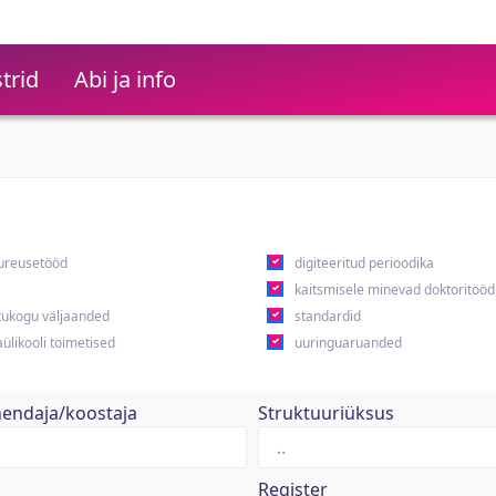
trid
Abi ja info
ureusetööd
digiteeritud perioodika
kaitsmisele minevad doktoritööd
ukogu väljaanded
standardid
ülikooli toimetised
uuringuaruanded
hendaja/koostaja
Struktuuriüksus
Register