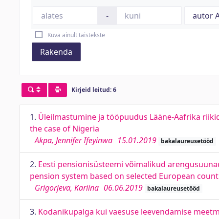
-
Kuva ainult täistekste
Rakenda
Kirjeid leitud: 6
1.
Üleilmastumine ja tööpuudus Lääne-Aafrika riiki
the case of Nigeria
Akpa, Jennifer Ifeyinwa
15.01.2019
bakalaureusetööd
2.
Eesti pensionisüsteemi võimalikud arengusuunad 
pension system based on selected European count
Grigorjeva, Kariina
06.06.2019
bakalaureusetööd
3.
Kodanikupalga kui vaesuse leevendamise meetme 