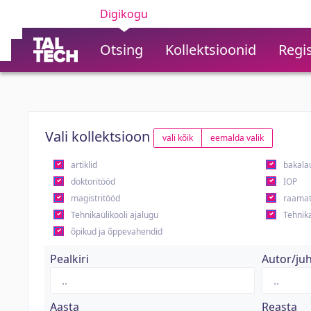
Digikogu
Otsing
Kollektsioonid
Regis
Vali kollektsioon
vali kõik
eemalda valik
artiklid
bakala
doktoritööd
IOP
magistritööd
raamat
Tehnikaülikooli ajalugu
Tehnika
õpikud ja õppevahendid
Pealkiri
Autor/ju
Aasta
Reasta