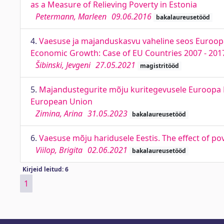
as a Measure of Relieving Poverty in Estonia
Petermann, Marleen
09.06.2016
bakalaureusetööd
4.
Vaesuse ja majanduskasvu vaheline seos Euroopa L
Economic Growth: Case of EU Countries 2007 - 201
Šibinski, Jevgeni
27.05.2021
magistritööd
5.
Majandustegurite mõju kuritegevusele Euroopa Lii
European Union
Zimina, Arina
31.05.2023
bakalaureusetööd
6.
Vaesuse mõju haridusele Eestis. The effect of po
Viilop, Brigita
02.06.2021
bakalaureusetööd
Kirjeid leitud: 6
1