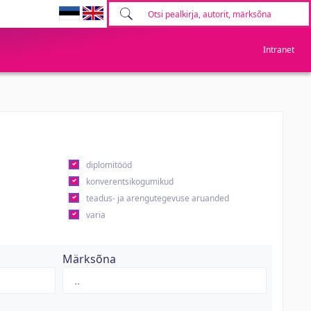
Intranet
diplomitööd
konverentsikogumikud
teadus- ja arengutegevuse aruanded
varia
Märksõna